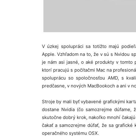
V úzkej spolupráci sa totižto majú podieľ
Apple. Vzhľadom na to, že v sú s Nvidou s
je nám asi jasné, o aké produkty v tomto p
ktorí pracujú s počítačmi Mac na profesion
spoluprácu so spoločnosťou AMD, s kvali
predčasne, v nových MacBookoch a ani v nov
Stroje by mali byť vybavené grafickými kart
dostane Nvidia (čo samozrejme dúfame, že
skutočne dobrý krok, nakoľko mnohí čakajú 
čakať a samozrejme dúfať, že sa grafické 
operačného systému OSX.