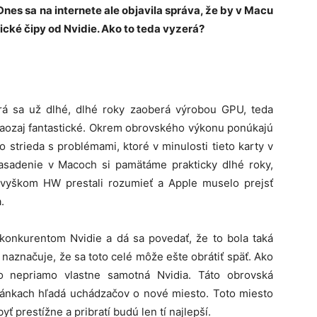
Dnes sa na internete ale objavila správa, že by v Macu
ické čipy od Nvidie. Ako to teda vyzerá?
orá sa už dlhé, dlhé roky zaoberá výrobou GPU, teda
 naozaj fantastické. Okrem obrovského výkonu ponúkajú
 strieda s problémami, ktoré v minulosti tieto karty v
asadenie v Macoch si pamätáme prakticky dlhé roky,
o zvyškom HW prestali rozumieť a Apple muselo prejsť
.
 konkurentom Nvidie a dá sa povedať, že to bola taká
naznačuje, že sa toto celé môže ešte obrátiť späť. Ako
 nepriamo vlastne samotná Nvidia. Táto obrovská
tránkach hľadá uchádzačov o nové miesto. Toto miesto
ť prestížne a pribratí budú len tí najlepší.