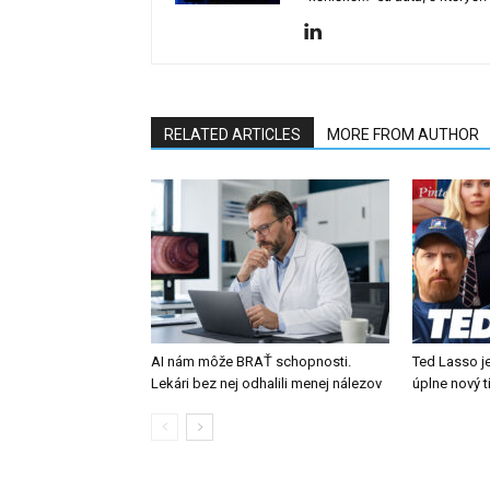
RELATED ARTICLES
MORE FROM AUTHOR
AI nám môže BRAŤ schopnosti.
Ted Lasso je
Lekári bez nej odhalili menej nálezov
úplne nový 