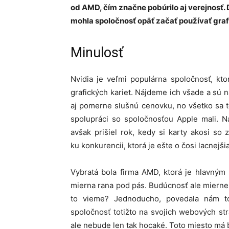
od AMD, čím značne pobúrilo aj verejnosť. 
mohla spoločnosť opäť začať používať graf
Minulosť
Nvidia je veľmi populárna spoločnosť, kt
grafických kariet. Nájdeme ich všade a sú
aj pomerne slušnú cenovku, no všetko sa to
spolupráci so spoločnosťou Apple mali. N
avšak prišiel rok, kedy si karty akosi s
ku konkurencii, ktorá je ešte o čosi lacnejšia
Vybratá bola firma AMD, ktorá je hlavným
mierna rana pod pás. Budúcnosť ale mierne 
to vieme? Jednoducho, povedala nám to
spoločnosť totižto na svojich webových s
ale nebude len tak hocaké. Toto miesto má by