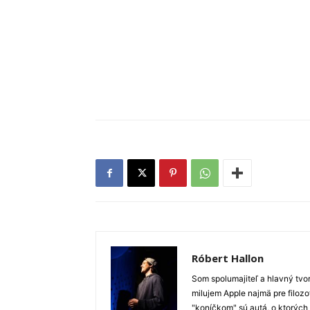
Róbert Hallon
Som spolumajiteľ a hlavný tvo
milujem Apple najmä pre filozo
"koníčkom" sú autá, o ktorých