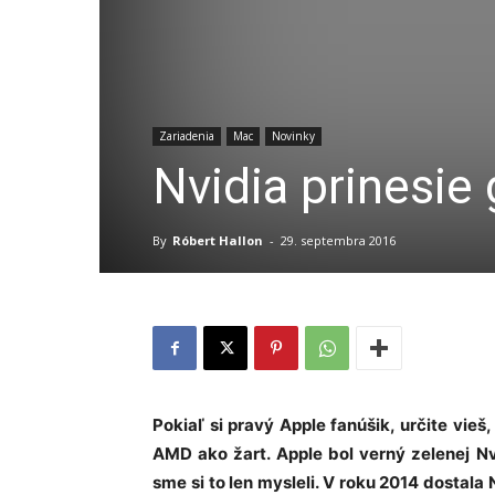
Zariadenia
Mac
Novinky
Nvidia prinesie 
By
Róbert Hallon
-
29. septembra 2016
Pokiaľ si pravý Apple fanúšik, určite vie
AMD ako žart. Apple bol verný zelenej N
sme si to len mysleli. V roku 2014 dostala