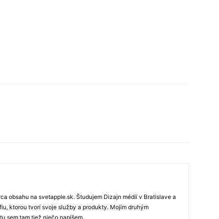
rca obsahu na svetapple.sk. Študujem Dizajn médií v Bratislave a
fiu, ktorou tvorí svoje služby a produkty. Mojím druhým
 tu sem tam tiež niečo napíšem.