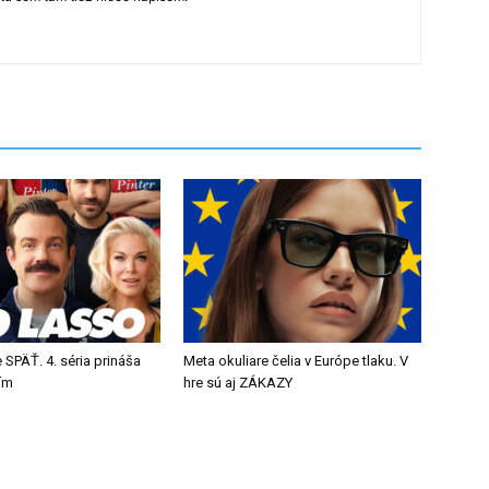
 SPÄŤ. 4. séria prináša
Meta okuliare čelia v Európe tlaku. V
tím
hre sú aj ZÁKAZY