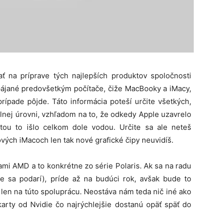
ať na príprave tých najlepších produktov spoločnosti
pájané predovšetkým počítače, čiže MacBooky a iMacy,
rípade pôjde. Táto informácia poteší určite všetkých,
álnej úrovni, vzhľadom na to, že odkedy Apple uzavrelo
tou to išlo celkom dole vodou. Určite sa ale neteš
ých iMacoch len tak nové grafické čipy neuvidíš.
ami AMD a to konkrétne zo série Polaris. Ak sa na radu
 sa podarí), príde až na budúci rok, avšak bude to
len na túto spoluprácu. Neostáva nám teda nič iné ako
karty od Nvidie čo najrýchlejšie dostanú opäť späť do