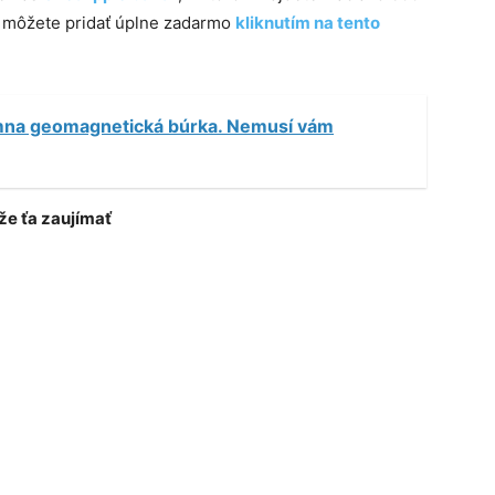
m môžete pridať úplne zadarmo
kliknutím na tento
mna geomagnetická búrka. Nemusí vám
e ťa zaujímať