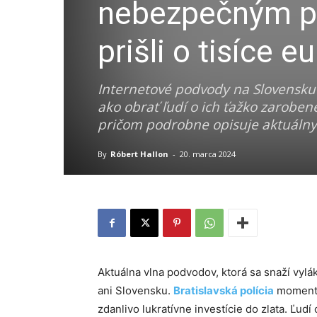
nebezpečným po
prišli o tisíce eu
Internetové podvody na Slovensku n
ako obrať ľudí o ich ťažko zaroben
pričom podrobne opisuje aktuálny 
By
Róbert Hallon
-
20. marca 2024
Aktuálna vlna podvodov, ktorá sa snaží vylá
ani Slovensku.
Bratislavská polícia
momentál
zdanlivo lukratívne investície do zlata. Ľud