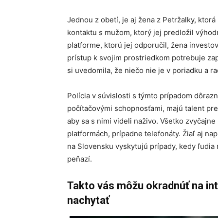
Jednou z obetí, je aj žena z Petržalky, ktor
kontaktu s mužom, ktorý jej predložil výhodn
platforme, ktorú jej odporučil, žena invest
prístup k svojim prostriedkom potrebuje za
si uvedomila, že niečo nie je v poriadku a r
Polícia v súvislosti s týmto prípadom dôraz
počítačovými schopnosťami, majú talent pres
aby sa s nimi videli naživo. Všetko zvyčajn
platformách, prípadne telefonáty. Žiaľ aj n
na Slovensku vyskytujú prípady, kedy ľudia
peňazí.
Takto vás môžu okradnúť na int
nachytať