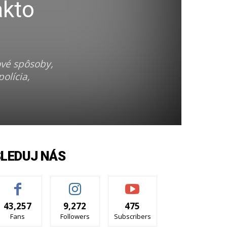
akto
ové spôsoby,
olícia,
SLEDUJ NÁS
43,257
9,272
475
Fans
Followers
Subscribers