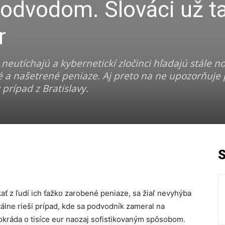
dvodom. Slováci už t
r
eutíchajú a kybernetickí zločinci hľadajú stále n
é a našetrené peniaze. Aj preto na ne upozorňuje p
prípad z Bratislavy.
kať z ľudí ich ťažko zarobené peniaze, sa žiaľ nevyhýba
ne rieši prípad, kde sa podvodník zameral na
í okráda o tisíce eur naozaj sofistikovaným spôsobom.