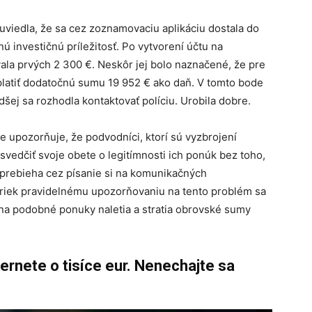
á uviedla, že sa cez zoznamovaciu aplikáciu dostala do
ú investičnú príležitosť. Po vytvorení účtu na
ovala prvých 2 300 €. Neskôr jej bolo naznačené, že pre
platiť dodatočnú sumu 19 952 € ako daň. V tomto bode
adšej sa rozhodla kontaktovať políciu. Urobila dobre.
ne upozorňuje, že podvodníci, ktorí sú vyzbrojení
vedčiť svoje obete o legitímnosti ich ponúk bez toho,
e prebieha cez písanie si na komunikačných
apriek pravidelnému upozorňovaniu na tento problém sa
 na podobné ponuky naletia a stratia obrovské sumy
ernete o tisíce eur. Nenechajte sa