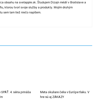
rca obsahu na svetapple.sk. Študujem Dizajn médií v Bratislave a
fiu, ktorou tvorí svoje služby a produkty. Mojím druhým
 tu sem tam tiež niečo napíšem.
 SPÄŤ. 4. séria prináša
Meta okuliare čelia v Európe tlaku. V
tím
hre sú aj ZÁKAZY