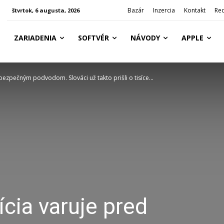
Bazár
Inzercia
Kontakt
Re
štvrtok, 6 augusta, 2026
ZARIADENIA
SOFTVÉR
NÁVODY
APPLE
ezpečným podvodom. Slováci už takto prišli o tisíce...
cia varuje pred