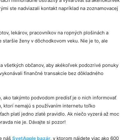
ieťach mimoriadne ostražitý a vyvarovať sa akéhokoľvek
ými ste nadviazali kontakt napríklad na zoznamovacej
lotov, lekárov, pracovníkov na ropných plošinách a
 staršie ženy v dôchodkovom veku. Nie je to, ale
e na všetkých občanov, aby akékoľvek podozrivé ponuky
evykonávali finančné transakcie bez dôkladného
b, ako takýmto podvodom predísť je o nich informovať
, ktorí nemajú s používaním internetu toľko
ťach platí jedno zlaté pravidlo. Ak niečo vyzerá až moc
ravda nie je. Dávajte si pozor!
te náš
SvetApple bazár
, v ktorom nájdete viac ako 600