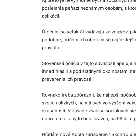
Aj preto je nevyhnutné byť na sociálnych s
posielania peňazí neznámym osobám, s ktor
aplikácii.
Útočníci sa veľakrát vydávajú za vojakov, pi
podobne, pričom ich obeťami sú najčastejšie
pravidlo.
Slovenská polícia v tejto súvislosti apeluj
ihneď hlásili a pod žiadnymi okolnosťami n
preverenia ich pravosti.
Rovnako treba zdôrazniť, že najlepší spôso
svojich blízkych, najmä tých vo vyššom veku
skúseností. V zásade však na sociálnych sie
dobre na to, aby to bola pravda, na 99 % to p
Hľadáte nové Apple zariadenie? Skontroluj