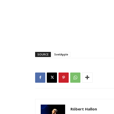
SOURCE
SvetApple
Róbert Hallon