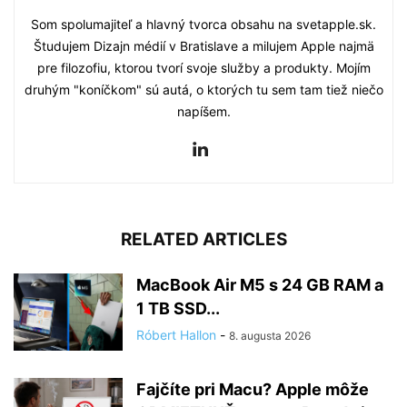
Som spolumajiteľ a hlavný tvorca obsahu na svetapple.sk.
Študujem Dizajn médií v Bratislave a milujem Apple najmä
pre filozofiu, ktorou tvorí svoje služby a produkty. Mojím
druhým "koníčkom" sú autá, o ktorých tu sem tam tiež niečo
napíšem.
RELATED ARTICLES
MacBook Air M5 s 24 GB RAM a
1 TB SSD...
Róbert Hallon
-
8. augusta 2026
Fajčíte pri Macu? Apple môže