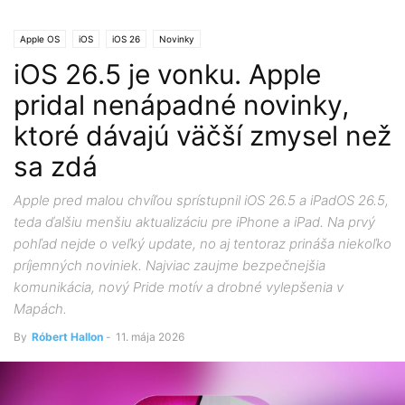
Apple OS
iOS
iOS 26
Novinky
iOS 26.5 je vonku. Apple
pridal nenápadné novinky,
ktoré dávajú väčší zmysel než
sa zdá
Apple pred malou chvíľou sprístupnil iOS 26.5 a iPadOS 26.5,
teda ďalšiu menšiu aktualizáciu pre iPhone a iPad. Na prvý
pohľad nejde o veľký update, no aj tentoraz prináša niekoľko
príjemných noviniek. Najviac zaujme bezpečnejšia
komunikácia, nový Pride motív a drobné vylepšenia v
Mapách.
By
Róbert Hallon
-
11. mája 2026