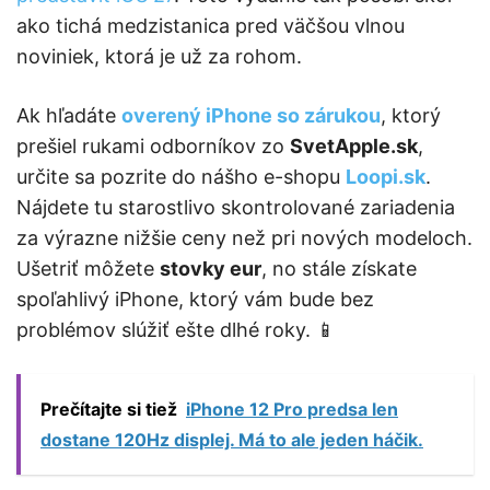
ako tichá medzistanica pred väčšou vlnou
noviniek, ktorá je už za rohom.
Ak hľadáte
overený iPhone so zárukou
, ktorý
prešiel rukami odborníkov zo
SvetApple.sk
,
určite sa pozrite do nášho e-shopu
Loopi.sk
.
Nájdete tu starostlivo skontrolované zariadenia
za výrazne nižšie ceny než pri nových modeloch.
Ušetriť môžete
stovky eur
, no stále získate
spoľahlivý iPhone, ktorý vám bude bez
problémov slúžiť ešte dlhé roky. 📱
Prečítajte si tiež
iPhone 12 Pro predsa len
dostane 120Hz displej. Má to ale jeden háčik.