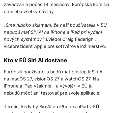
zavádzanie počas 18 mesiacov. Európska komisia
odmietla všetky návrhy.
„
Sme hlboko sklamaní, že naši používatelia v EÚ
nebudú mať Siri AI na iPhone a iPad pri vydaní
nových systémov,
“ uviedol Craig Federighi,
viceprezident Apple pre softvérové inžinierstvo.
Kto v EÚ Siri AI dostane
Európski používatelia budú mať prístup k Siri AI
na macOS 27, visionOS 27 a watchOS 27. Na
iPhone a iPad však nie – a vývojári v EÚ ju
nebudú môcť ani testovať pre svoje aplikácie.
Termín, kedy by Siri AI na iPhone a iPad v EÚ