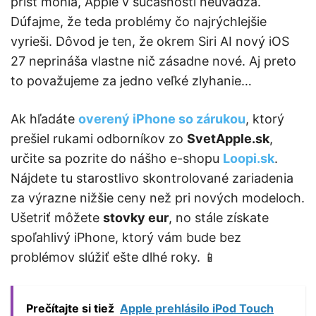
prísť mohla, Apple v súčasnosti neuvádza.
Dúfajme, že teda problémy čo najrýchlejšie
vyrieši. Dôvod je ten, že okrem Siri AI nový iOS
27 neprináša vlastne nič zásadne nové. Aj preto
to považujeme za jedno veľké zlyhanie…
Ak hľadáte
overený iPhone so zárukou
, ktorý
prešiel rukami odborníkov zo
SvetApple.sk
,
určite sa pozrite do nášho e-shopu
Loopi.sk
.
Nájdete tu starostlivo skontrolované zariadenia
za výrazne nižšie ceny než pri nových modeloch.
Ušetriť môžete
stovky eur
, no stále získate
spoľahlivý iPhone, ktorý vám bude bez
problémov slúžiť ešte dlhé roky. 📱
Prečítajte si tiež
Apple prehlásilo iPod Touch