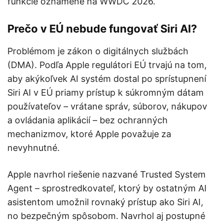
funkcie oznámené na WWDC 2026.
Prečo v EÚ nebude fungovať Siri AI?
Problémom je zákon o digitálnych službách
(DMA). Podľa Apple regulátori EÚ trvajú na tom,
aby akýkoľvek AI systém dostal po sprístupnení
Siri AI v EÚ priamy prístup k súkromným dátam
používateľov – vrátane správ, súborov, nákupov
a ovládania aplikácií – bez ochranných
mechanizmov, ktoré Apple považuje za
nevyhnutné.
Apple navrhol riešenie nazvané Trusted System
Agent – sprostredkovateľ, ktorý by ostatným AI
asistentom umožnil rovnaký prístup ako Siri AI,
no bezpečným spôsobom. Navrhol aj postupné