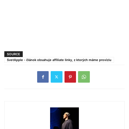
SOURCE
SvetApple - článok obsahuje affiliate linky, z ktorých máme províziu