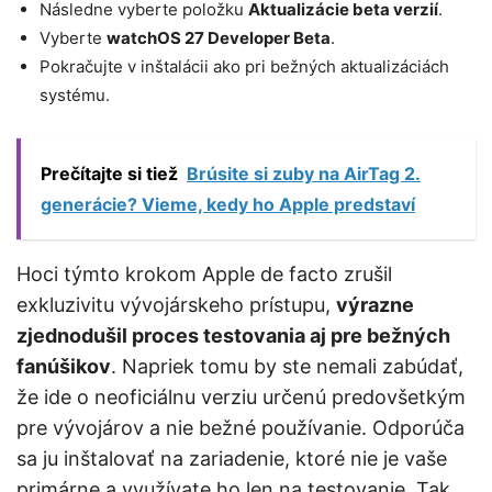
Následne vyberte položku
Aktualizácie beta verzií
.
Vyberte
watchOS 27 Developer Beta
.
Pokračujte v inštalácii ako pri bežných aktualizáciách
systému.
Prečítajte si tiež
Brúsite si zuby na AirTag 2.
generácie? Vieme, kedy ho Apple predstaví
Hoci týmto krokom Apple de facto zrušil
exkluzivitu vývojárskeho prístupu,
výrazne
zjednodušil proces testovania aj pre bežných
fanúšikov
. Napriek tomu by ste nemali zabúdať,
že ide o neoficiálnu verziu určenú predovšetkým
pre vývojárov a nie bežné používanie. Odporúča
sa ju inštalovať na zariadenie, ktoré nie je vaše
primárne a využívate ho len na testovanie. Tak