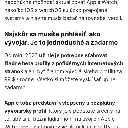
neponúkne možnosť aktualizovať Apple Watch,
nakoľko iOS a watchOS sú úzko prepojené
systémy a hlavne musia bežať na rovnakej verzii.
Najskôr sa musíte prihlásiť, ako
vývojár. Je to jednoduché a zadarmo
Od roku 2023
už nie je potrebne sťahovať
žiadne beta profily z pofidérnych internetových
stránok
a ani byť členom vývojárskeho profilu za
99 $ / ročne. Všetko si môžete vyskúšať úplne
zadarmo.
Apple totiž predstavil vylepšený a bezplatný
vývojársky profil
, ktorý je v podstate určený na
to, aby si aj bežní ľudia mohli na svojich Apple
Watch vyskúšať najnovšie aktualizácie softvéru