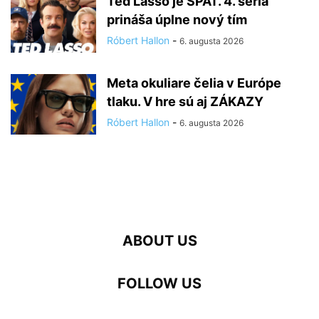
Ted Lasso je SPÄŤ. 4. séria
prináša úplne nový tím
Róbert Hallon
-
6. augusta 2026
Meta okuliare čelia v Európe
tlaku. V hre sú aj ZÁKAZY
Róbert Hallon
-
6. augusta 2026
ABOUT US
FOLLOW US