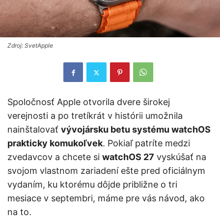
Zdroj: SvetApple
Spoločnosť Apple otvorila dvere širokej
verejnosti a po tretíkrát v histórii umožnila
nainštalovať
vývojársku betu systému watchOS
prakticky komukoľvek
. Pokiaľ patríte medzi
zvedavcov a chcete si
watchOS 2
7
vyskúšať na
svojom vlastnom zariadení ešte pred oficiálnym
vydaním, ku ktorému dôjde približne o tri
mesiace v septembri, máme pre vás návod, ako
na to.