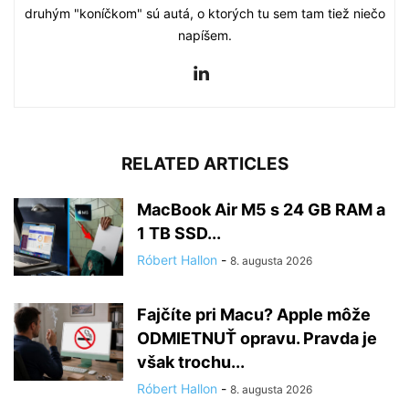
druhým "koníčkom" sú autá, o ktorých tu sem tam tiež niečo
napíšem.
RELATED ARTICLES
MacBook Air M5 s 24 GB RAM a
1 TB SSD...
Róbert Hallon
-
8. augusta 2026
Fajčíte pri Macu? Apple môže
ODMIETNUŤ opravu. Pravda je
však trochu...
Róbert Hallon
-
8. augusta 2026