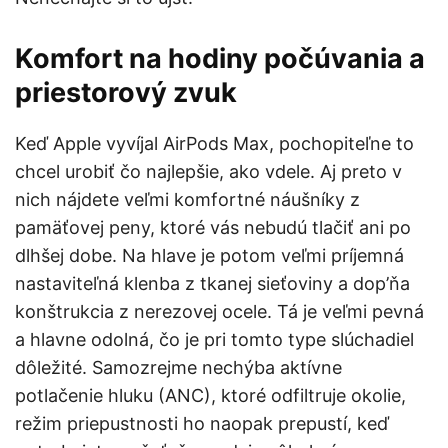
Komfort na hodiny počúv
ania a
priestorový zvuk
Keď Apple vyvíjal AirPods Max, pochopiteľne to
chcel urobiť čo najlepšie, ako vdele. Aj preto v
nich nájdete veľmi komfortné náušníky z
pamäťovej peny, ktoré vás nebudú tlačiť ani po
dlhšej dobe. Na hlave je potom veľmi príjemná
nastaviteľná klenba z tkanej sieťoviny a dop’ňa
konštrukcia z nerezovej ocele. Tá je veľmi pevná
a hlavne odolná, čo je pri tomto type slúchadiel
dôležité. Samozrejme nechýba aktívne
potlačenie hluku (ANC), ktoré odfiltruje okolie,
režim priepustnosti ho naopak prepustí, keď