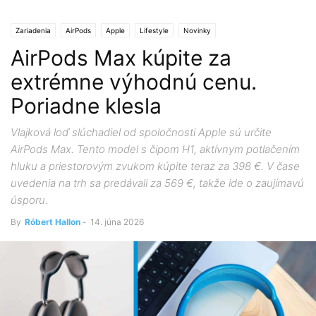
Zariadenia
AirPods
Apple
Lifestyle
Novinky
AirPods Max kúpite za
extrémne výhodnú cenu.
Poriadne klesla
Vlajková loď slúchadiel od spoločnosti Apple sú určite
AirPods Max. Tento model s čipom H1, aktívnym potlačením
hluku a priestorovým zvukom kúpite teraz za 398 €. V čase
uvedenia na trh sa predávali za 569 €, takže ide o zaujímavú
úsporu.
By
Róbert Hallon
-
14. júna 2026