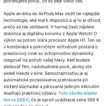
potrebujete počuť, čo sa deje vôkol vás.
Apple skrátka do AirPods Max vložil tie najlepšie
technológie, aké mal k dispozícii a aj to je dôvod,
prečo sú tak obľúbené. V hornej časti nájdete
dokonca aj digitálnu korunku z Apple Watch! O
výkon sa potom stara procesor Apple H1. Ten sa
v kombinácii s pokročilým softvérom postará o
priestorový zvuk so schopnosťou dynamicky
reagovať na pohyb vašej hlavy. Keď budete
sledovať film, nadobudnete pocit, akoby ste
sedeli niekde v kine. Samozrejmosťou je aj
automatické pozastavenie prehrávania pri
zložení slúchadiel a párovanie jediným kliknutím
dopĺňajú praktickú výbavu.
Toto všetko kúpite
len za 398 €
, čo je oproti uvádzacej cene 569 €