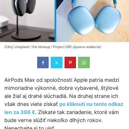
Zdroj: Unsplash / the blowup / Project 290 (úprava redakcie)
AirPods Max od spoločnosti Apple patria medzi
mimoriadne výkonné, dobre vybavené, štýlové
ale žiaľ aj drahé slúchadlá. Na druhej strane ich
však dnes viete získať
po kliknutí na tento odkaz
len za 398 €
. Získate tak zariadenie, ktoré vám
bude verne slúžiť niekoľko dlhých rokov.
Nenechajte si to ujsť.