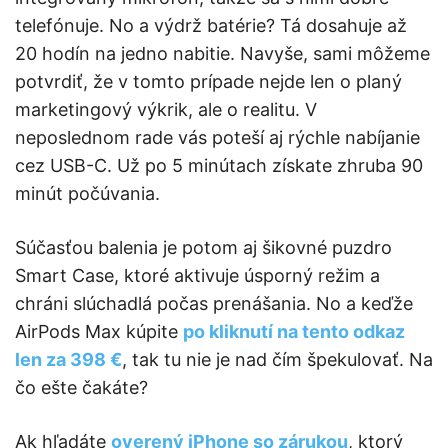
telefónuje. No a výdrž batérie? Tá dosahuje až
20 hodín na jedno nabitie. Navyše, sami môžeme
potvrdiť, že v tomto prípade nejde len o planý
marketingový výkrik, ale o realitu. V
neposlednom rade vás poteší aj rýchle nabíjanie
cez USB-C. Už po 5 minútach získate zhruba 90
minút počúvania.
Súčasťou balenia je potom aj šikovné puzdro
Smart Case, ktoré aktivuje úsporný režim a
chráni slúchadlá počas prenášania. No a keďže
AirPods Max kúpite
po kliknutí na tento odkaz
len za 398 €
, tak tu nie je nad čím špekulovať. Na
čo ešte čakáte?
Ak hľadáte
overený iPhone so zárukou
, ktorý