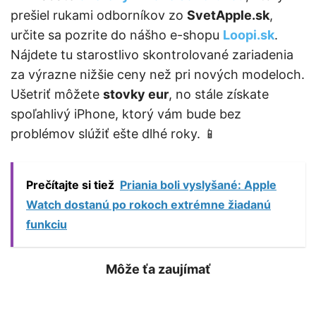
prešiel rukami odborníkov zo
SvetApple.sk
,
určite sa pozrite do nášho e-shopu
Loopi.sk
.
Nájdete tu starostlivo skontrolované zariadenia
za výrazne nižšie ceny než pri nových modeloch.
Ušetriť môžete
stovky eur
, no stále získate
spoľahlivý iPhone, ktorý vám bude bez
problémov slúžiť ešte dlhé roky. 📱
Prečítajte si tiež
Priania boli vyslyšané: Apple
Watch dostanú po rokoch extrémne žiadanú
funkciu
Môže ťa zaujímať