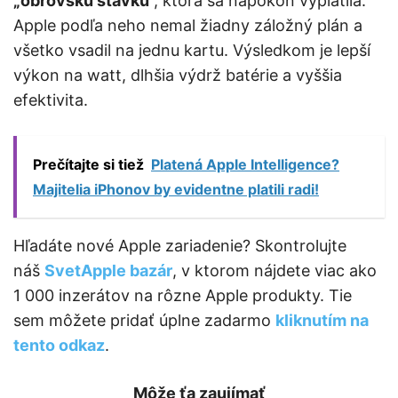
„obrovskú stávku
“, ktorá sa napokon vyplatila.
Apple podľa neho nemal žiadny záložný plán a
všetko vsadil na jednu kartu. Výsledkom je lepší
výkon na watt, dlhšia výdrž batérie a vyššia
efektivita.
Prečítajte si tiež
Platená Apple Intelligence?
Majitelia iPhonov by evidentne platili radi!
Hľadáte nové Apple zariadenie? Skontrolujte
náš
SvetApple bazár
, v ktorom nájdete viac ako
1 000 inzerátov na rôzne Apple produkty. Tie
sem môžete pridať úplne zadarmo
kliknutím na
tento odkaz
.
Môže ťa zaujímať