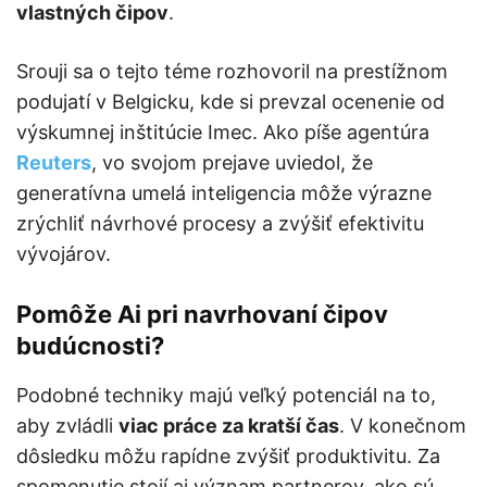
vlastných čipov
.
Srouji sa o tejto téme rozhovoril na prestížnom
podujatí v Belgicku, kde si prevzal ocenenie od
výskumnej inštitúcie Imec. Ako píše agentúra
Reuters
, vo svojom prejave uviedol, že
generatívna umelá inteligencia môže výrazne
zrýchliť návrhové procesy a zvýšiť efektivitu
vývojárov.
Pomôže Ai pri navrhovaní čipov
budúcnosti?
Podobné techniky majú veľký potenciál na to,
aby zvládli
viac práce za kratší čas
. V konečnom
dôsledku môžu rapídne zvýšiť produktivitu. Za
spomenutie stojí aj význam partnerov, ako sú