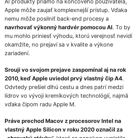
AI produkty priamo na koncového používateľa,
Apple môže zaujať komplexnejší prístup. Vďaka
nemu môže posilniť back-end procesy a
navrhovať výkonný hardvér pomocou AI
. To by
mu mohlo priniesť výhodu, ktorú verejnosť nevidí
okamžite, no prejaví sa v kvalite a výkone
zariadení.
Srouji vo svojom prejave zaspomínal aj na rok
2010, keď Apple uviedol prvý vlastný čip A4
.
Odvtedy prešiel dlhú cestu a dnes patrí medzi
lídrov vo vývoji kremíkových technológií, najmä
vďaka čipom radu Apple M.
Práve prechod Macov z procesorov Intel na
vlastný Apple Silicon v roku 2020 označil za