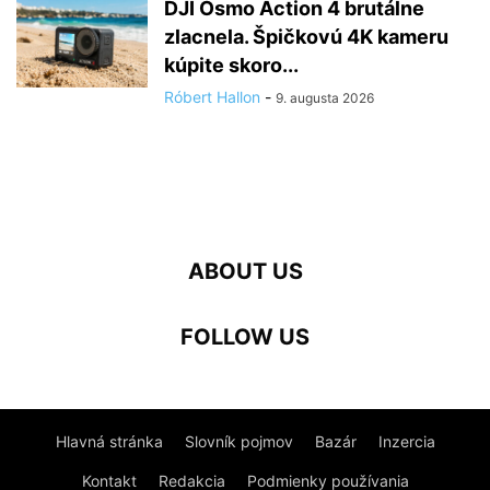
DJI Osmo Action 4 brutálne
zlacnela. Špičkovú 4K kameru
kúpite skoro...
Róbert Hallon
-
9. augusta 2026
ABOUT US
FOLLOW US
Hlavná stránka
Slovník pojmov
Bazár
Inzercia
Kontakt
Redakcia
Podmienky používania