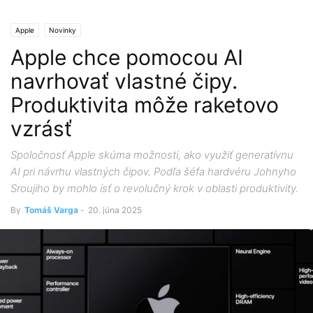
Apple
Novinky
Apple chce pomocou AI
navrhovať vlastné čipy.
Produktivita môže raketovo
vzrásť
Spoločnosť Apple skúma možnosti, ako využiť generatívnu
AI pri návrhu vlastných čipov. Podľa šéfa hardvéru Johnyho
Sroujiho by mohlo ísť o revolučný krok v oblasti produktivity.
By
Tomáš Varga
-
20. júna 2025