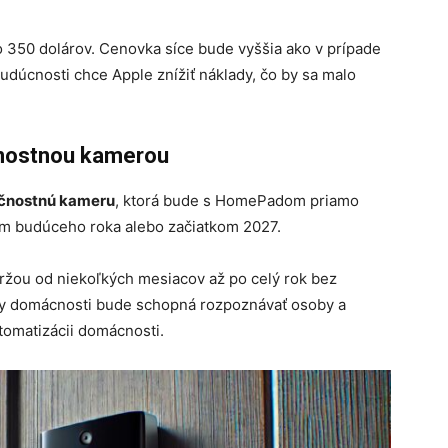
 350 dolárov. Cenovka síce bude vyššia ako v prípade
budúcnosti chce Apple znížiť náklady, čo by sa malo
čnostnou kamerou
čnostnú kameru
, ktorá bude s HomePadom priamo
om budúceho roka alebo začiatkom 2027.
ržou od niekoľkých mesiacov až po celý rok bez
any domácnosti bude schopná rozpoznávať osoby a
tomatizácii domácnosti.