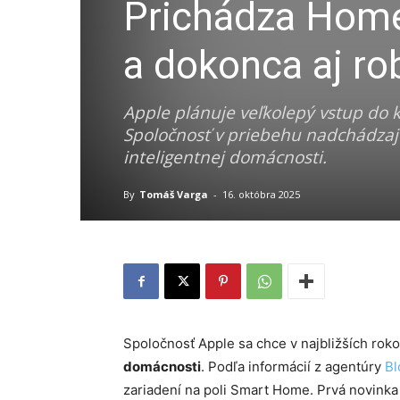
Prichádza Hom
a dokonca aj ro
Apple plánuje veľkolepý vstup do ka
Spoločnosť v priebehu nadchádzajú
inteligentnej domácnosti.
By
Tomáš Varga
-
16. októbra 2025
Spoločnosť Apple sa chce v najbližších ro
domácnosti
. Podľa informácií z agentúry
B
zariadení na poli Smart Home. Prvá novinka