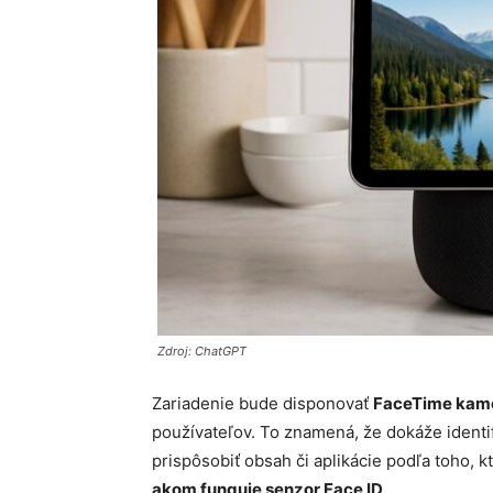
Zdroj: ChatGPT
Zariadenie bude disponovať
FaceTime kam
používateľov. To znamená, že dokáže identi
prispôsobiť obsah či aplikácie podľa toho, 
akom funguje senzor Face ID
.