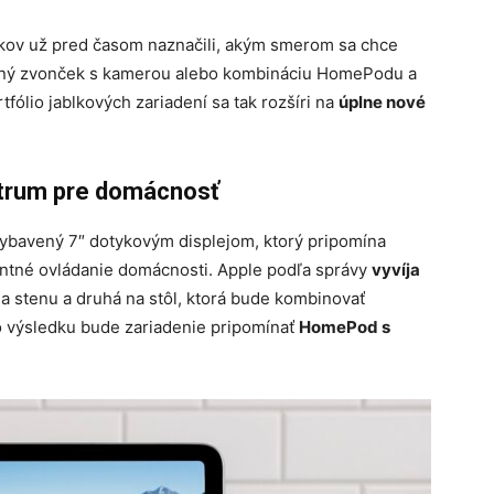
ikov už pred časom naznačili, akým smerom sa chce
ntný zvonček s kamerou alebo kombináciu HomePodu a
rtfólio jablkových zariadení sa tak rozšíri na
úplne nové
trum pre domácnosť
ybavený 7″ dotykovým displejom, ktorý pripomína
entné ovládanie domácnosti. Apple podľa správy
vyvíja
a stenu a druhá na stôl, ktorá bude kombinovať
 výsledku bude zariadenie pripomínať
HomePod s