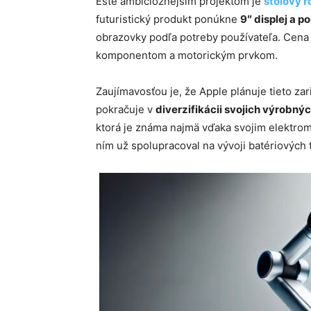
Ešte ambicióznejším projektom je
stolový r
futuristický produkt ponúkne
9″ displej a 
obrazovky podľa potreby používateľa. Cena
komponentom a motorickým prvkom.
Zaujímavosťou je, že Apple plánuje tieto zar
pokračuje v
diverzifikácii svojich výrobnýc
ktorá je známa najmä vďaka svojim elektro
ním už spolupracoval na vývoji batériových 