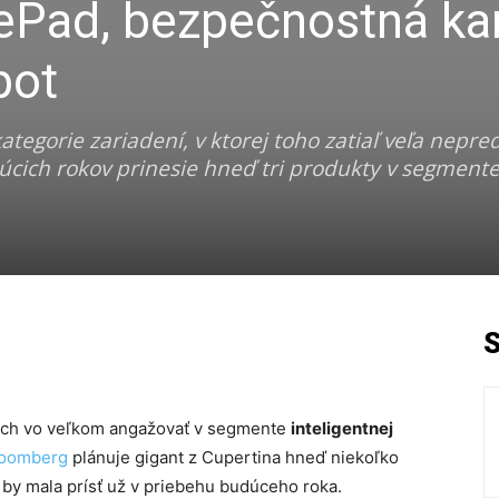
ePad, bezpečnostná k
bot
tegorie zariadení, v ktorej toho zatiaľ veľa nepred
cich rokov prinesie hneď tri produkty v segment
koch vo veľkom angažovať v segmente
inteligentnej
loomberg
plánuje gigant z Cupertina hneď niekoľko
 by mala prísť už v priebehu budúceho roka.