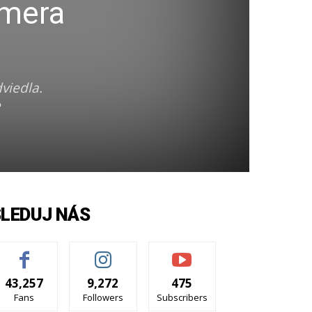
amera
viedla.
e
SLEDUJ NÁS
43,257
9,272
475
Fans
Followers
Subscribers