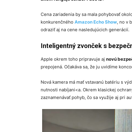
Cena zariadenia by sa mala pohybovať okolo
konkurenčného
Amazon Echo Show
, no v 
odraziť aj na cene nasledujúcich generácií.
Inteligentný zvonček s bezpe
Apple okrem toho pripravuje aj
novú bezpe
prepojená. Očakáva sa, že ju uvidíme konc
Nová kamera má mať vstavanú batériu s výd
nutnosti nabíjani<a. Okrem klasickej ochr
zaznamenávať pohyb, čo sa využije aj pri au