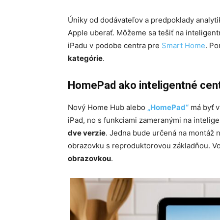
Úniky od dodávateľov a predpoklady analyt
Apple uberať. Môžeme sa tešiť na intelige
iPadu v podobe centra pre
Smart Home
. Po
kategórie
.
HomePad ako inteligentné cen
Nový Home Hub alebo
„HomePad“
má byť v
iPad, no s funkciami zameranými na intelig
dve verzie
. Jedna bude určená na montáž n
obrazovku s reproduktorovou základňou. Vo
obrazovkou
.