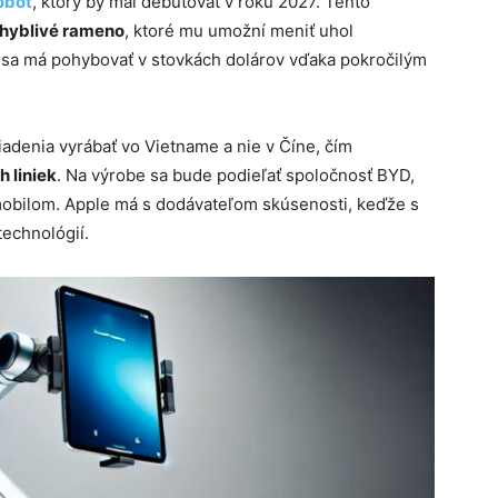
obot
, ktorý by mal debutovať v roku 2027. Tento
pohyblivé rameno
, ktoré mu umožní meniť uhol
 sa má pohybovať v stovkách dolárov vďaka pokročilým
iadenia vyrábať vo Vietname a nie v Číne, čím
h liniek
. Na výrobe sa bude podieľať spoločnosť BYD,
mobilom. Apple má s dodávateľom skúsenosti, keďže s
technológií.