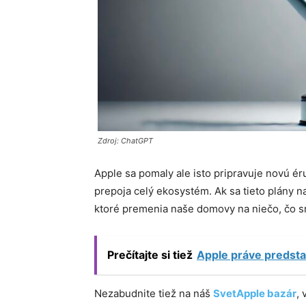
Zdroj: ChatGPT
Apple sa pomaly ale isto pripravuje novú ér
prepoja celý ekosystém. Ak sa tieto plány 
ktoré premenia naše domovy na niečo, čo sme 
Prečítajte si tiež
Apple práve predsta
Nezabudnite tiež na náš
SvetApple bazár
,