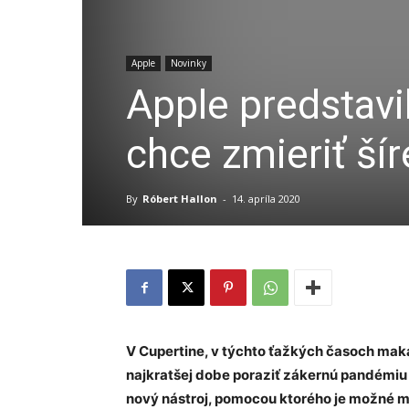
Apple
Novinky
Apple predstavi
chce zmieriť ší
By
Róbert Hallon
-
14. apríla 2020
V Cupertine, v týchto ťažkých časoch mak
najkratšej dobe poraziť zákernú pandémiu
nový nástroj, pomocou ktorého je možné mo