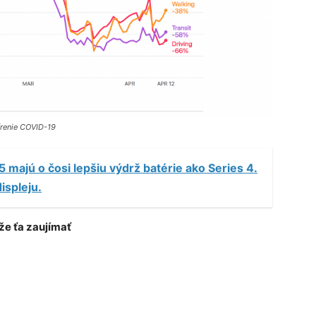
írenie COVID-19
 majú o čosi lepšiu výdrž batérie ako Series 4.
ispleju.
e ťa zaujímať