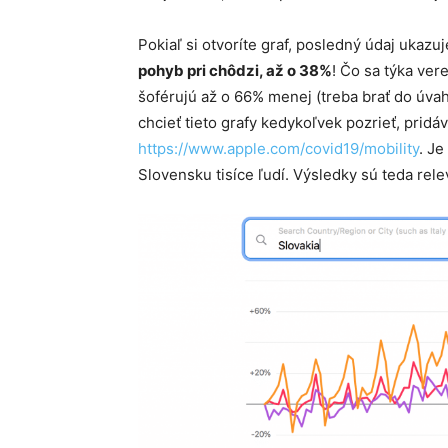
Pokiaľ si otvoríte graf, posledný údaj ukazuje
pohyb pri chôdzi, až o 38%
! Čo sa týka ver
šoférujú až o 66% menej (treba brať do úva
chcieť tieto grafy kedykoľvek pozrieť, pridáv
https://www.apple.com/covid19/mobility
. J
Slovensku tisíce ľudí. Výsledky sú teda rele