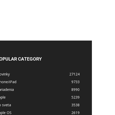
OPULAR CATEGORY
ovinky
27124
Phone/iPad
9733
riadenia
8990
pple
5239
o sveta
3538
pple OS
2619