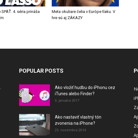
 SPÄŤ. 4. séria prináša
Meta okuliare čelia v Európe tlaku. V
tím
hre sú aj ZÁKAZY
POPULAR POSTS
P
.
Ako vložiť hudbu do iPhonu cez
N
iTunes alebo Finder?
i
6. januára 2017
Za
A
Ako nastaviť vlastný tón
zvonenia na iPhone?
Z
25. novembra 2014
A