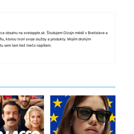
rca obsahu na svetapple.sk. Študujem Dizajn médií v Bratislave a
fiu, ktorou tvorí svoje služby a produkty. Mojím druhým
 tu sem tam tiež niečo napíšem.