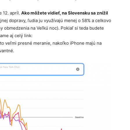
 12. apríl.
Ako môžete vidieť, na Slovensku sa znížil
ejnej dopravy, ľudia ju využívajú menej o 58% a celkovo
hy obmedzenia na Veľkú noc). Pokiaľ si teda budete
ame aj celý link:
e to veľmi presné meranie, nakoľko iPhone majú na
vantné.