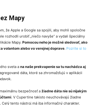
cez Mapy
om, že Apple a Google sa spojili, aby mohli spoločne
le rozhodli urobiť „niečo navyše“ a vydali špeciálny
plikácie Mapy.
Pomocou neho je možné sledovať, ako
 za volantom alebo vo verejnej doprave
.
Pozrite si to
lého sveta a
na naše prekvapenie sa tu nachádza aj
agregované dáta, ktoré sa zhromažďujú v aplikácii
adavok.
 maximálnu bezpečnosť a
žiadne dáta nie sú nijakým
 účtami
. V Cupertine takisto neuchovávajú žiadne
. Celý tento nástroj má iba informačný charakter.