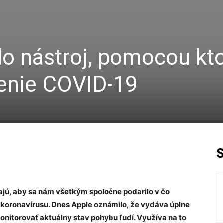
lo nástroj, pomocou kt
renie COVID-19
ajú, aby sa nám všetkým spoločne podarilo v čo
 koronavírusu. Dnes Apple oznámilo, že vydáva úplne
nitorovať aktuálny stav pohybu ľudí. Využíva na to