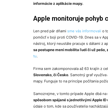
informácie z aplikácie mapy.
Apple monitoruje pohyb 
Len pred pár dňami
sme vás informovali
o t
pomôcť v boji proti COVID-19. Dnes sa v App
nástroj, ktorý neustále pracuje s dátami z a
sa postupne mení mobilita ľudí či už pešo,
tu
.
Firma sem zakomponovala až 63 krajín z ce
Slovensko, či Česko
. Samotný graf využíva 
mapy. Funguje to na princípe počítania poži
Samozrejme, v tomto prípade Apple dbá na
spôsobom spájané s jednotlivými Apple ID
údaje o tom, kde sa používatelia nachádzajú