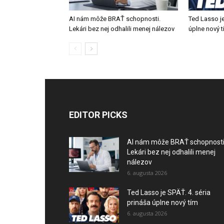
AI nám môže BRAŤ schopnosti.
Ted Lasso je
Lekári bez nej odhalili menej nálezov
úplne nový 
EDITOR PICKS
AI nám môže BRAŤ schopnosti
Lekári bez nej odhalili menej
nálezov
6. augusta 2026
Ted Lasso je SPÄŤ. 4. séria
prináša úplne nový tím
6. augusta 2026