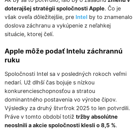
doterajšej stratégii spoločnosti Apple
. Čo je
však oveľa dôležitejšie, pre
Intel
by to znamenalo
doslova záchranu a vykúpenie z neľahkej
situácie, ktorej čelí.
Apple môže podať Intelu záchrannú
ruku
Spoločnosti Intel sa v posledných rokoch veľmi
nedarí. Už dlhší čas bojuje s nízkou
konkurencieschopnosťou a stratou
dominantného postavenia vo výrobe čipov.
Výsledky za druhý štvrťrok 2025 to len potvrdili.
Práve v tomto období totiž
tržby absolútne
neoslnili a akcie spoločnosti klesli o 8,5 %
.