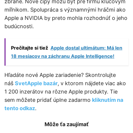
zbrane. Nové čipy môžu byť pre firmu kľúčovým
míľnikom. Spolupráca s významnými hráčmi ako
Apple a NVIDIA by preto mohla rozhodnúť o jeho
budúcnosti.
Prečítajte si tiež
Apple dostal ultimátum: Má len
18 mesiacov na záchranu Apple Intelligence!
Hľadáte nové Apple zariadenie? Skontrolujte
náš
SvetApple bazár
, v ktorom nájdete viac ako
1 200 inzerátov na rôzne Apple produkty. Tie
sem môžete pridať úplne zadarmo
kliknutím na
tento odkaz
.
Môže ťa zaujímať