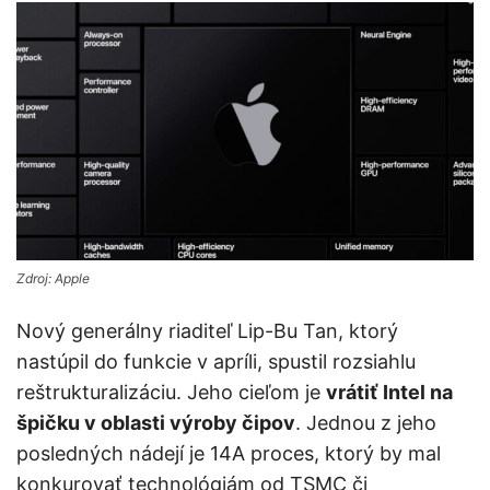
Zdroj: Apple
Nový generálny riaditeľ Lip-Bu Tan, ktorý
nastúpil do funkcie v apríli, spustil rozsiahlu
reštrukturalizáciu. Jeho cieľom je
vrátiť Intel na
špičku v oblasti výroby čipov
. Jednou z jeho
posledných nádejí je 14A proces, ktorý by mal
konkurovať technológiám od TSMC či