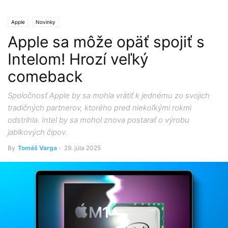
Apple
Novinky
Apple sa môže opäť spojiť s
Intelom! Hrozí veľký
comeback
Spoločnosť Apple by sa mohla vrátiť k jednému zo svojich
tradičných partnerov, ktorého pred niekoľkými rokmi
odstrihla. Intel by sa mohol znova postarať o výrobu
jablkových čipov.
By
Tomáš Varga
-
29. júla 2025