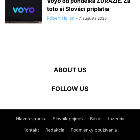
Voyo od pondelka ZDRAŽIE. Za
toto si Slováci priplatia
Róbert Hallon
-
7. augusta 2026
ABOUT US
FOLLOW US
Hlavná stránka
Slovník pojmov
Bazár
Inzercia
Kontakt
Redakcia
Podmienky používania