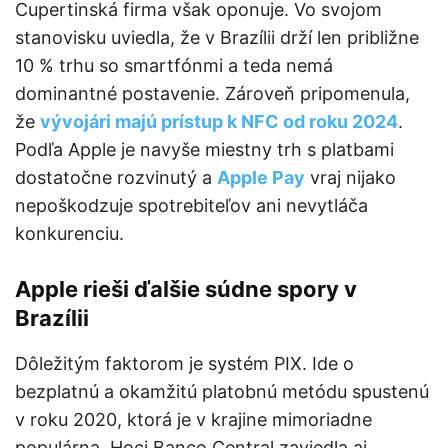
Cupertinská firma však oponuje. Vo svojom
stanovisku uviedla, že v Brazílii drží len približne
10 % trhu so smartfónmi a teda nemá
dominantné postavenie. Zároveň pripomenula,
že
vývojári majú prístup k NFC od roku 2024
.
Podľa Apple je navyše miestny trh s platbami
dostatočne rozvinutý a
Apple Pay
vraj nijako
nepoškodzuje spotrebiteľov ani nevytláča
konkurenciu.
Apple rieši ďalšie súdne spory v
Brazílii
Dôležitým faktorom je systém PIX. Ide o
bezplatnú a okamžitú platobnú metódu spustenú
v roku 2020, ktorá je v krajine mimoriadne
populárna. Hoci Banco Central zaviedla aj