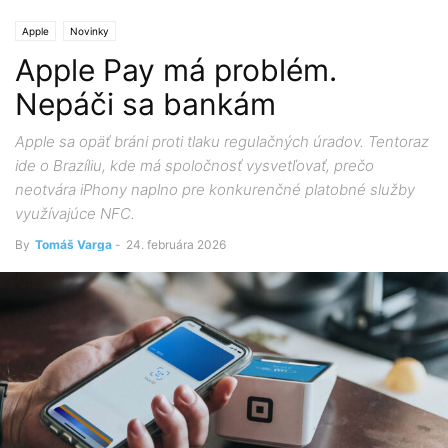
Apple
Novinky
Apple Pay má problém.
Nepáči sa bankám
Apple sa opäť bráni proti tlaku regulačných úradov. Tentoraz
ide o Brazíliu, kde má spoločnosť vysvetľovať, prečo
neotvára iPhony naplno pre konkurenčné platobné služby
využívajúce NFC.
By
Tomáš Varga
-
24. februára 2026