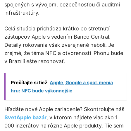
spojených s vývojom, bezpečnosťou či auditmi
infraštruktúry.
Celá situácia prichádza krátko po stretnutí
zástupcov Apple s vedením Banco Central.
Detaily rokovania však zverejnené neboli. Je
zrejmé, že téma NFC a otvorenosti iPhonu bude
v Brazílii ešte rezonovať.
Prečítajte si tiež
Apple, Google a spol. menia
hru: NFC bude výkonnejšie
Hľadáte nové Apple zariadenie? Skontrolujte náš
SvetApple bazár
, v ktorom nájdete viac ako 1
000 inzerátov na rôzne Apple produkty. Tie sem