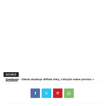
SOURCE
SvetApple - článok obsahuje affiliate linky, z ktorých máme províziu +
INZERCIA