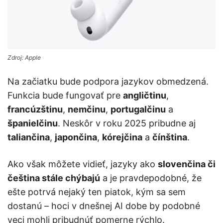
Zdroj: Apple
Na začiatku bude podpora jazykov obmedzená.
Funkcia bude fungovať pre
angličtinu
,
francúzštinu
,
nemčinu
,
portugalčinu
a
španielčinu
. Neskôr v roku 2025 pribudne aj
taliančina
,
japončina
,
kórejčina
a
čínština
.
Ako však môžete vidieť, jazyky ako
slovenčina či
čeština stále chýbajú
a je pravdepodobné, že
ešte potrvá nejaký ten piatok, kým sa sem
dostanú – hoci v dnešnej AI dobe by podobné
veci mohli pribudnúť pomerne rýchlo.