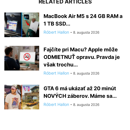
RELATED ARTICLES
MacBook Air M5 s 24 GB RAM a
1 TB SSD...
Róbert Hallon
-
8. augusta 2026
Fajčíte pri Macu? Apple môže
ODMIETNUŤ opravu. Pravda je
však trochu...
Róbert Hallon
-
8. augusta 2026
GTA 6 má ukázať až 20 minút
NOVÝCH záberov. Máme sa...
Róbert Hallon
-
8. augusta 2026