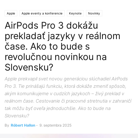
Apple
Apple eventy a konferencie
Keynote
Novinky
AirPods Pro 3 dokážu
prekladať jazyky v reálnom
čase. Ako to bude s
revolučnou novinkou na
Slovensku?
Apple prekvapil svet novou generáciou slúchadiel AirPods
Pro 3. Tie prinášajú funkciu, ktorá dokáže zmeniť spôsob,
akým komunikujeme v cudzích jazykoch – živý preklad v
reálnom čase. Cestovanie či pracovné stretnutia v zahraničí
tak môžu byť oveľa jednoduchšie. Ako to bude na
Slovensku?
By
Róbert Hallon
-
9. septembra 2025