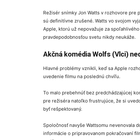
Režisér snímky Jon Watts v rozhovore pre 
sú definitívne zrušené. Watts vo svojom vy
Apple, ktorú už nepovažuje za spoľahlivého 
pravdepodobnosťou svetu nikdy neukáže.
Akčná komédia Wolfs (Vlci) n
Hlavné problémy vznikli, keď sa Apple rozh
uvedenie filmu na poslednú chvíľu.
To malo prebehnúť bez predchádzajúcej kon
pre režiséra natoľko frustrujúce, že si uve
byť rešpektovaný.
Spoločnosť navyše Wattsomu nevenovala dos
informácie o pripravovanom pokračovaní fi