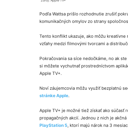
Zdroj: Apple TV+
Podľa Wattsa prišlo rozhodnutie zrušiť pokr
komunikačných omylov zo strany spoločnost
Tento konflikt ukazuje, ako môžu kreatívne
vzťahy medzi filmovými tvorcami a distribu
Pokračovania sa síce nedočkáme, no ak ste s
si môžete vychutnať prostredníctvom apliká
Apple TV+.
Noví záujemcovia môžu využiť bezplatnú 
stránke Apple
.
Apple TV+ je možné tiež získať ako súčasť 
propagačných akcií. Jednou z nich je akčn
PlayStation 5
, ktorí majú nárok na 3 mesia