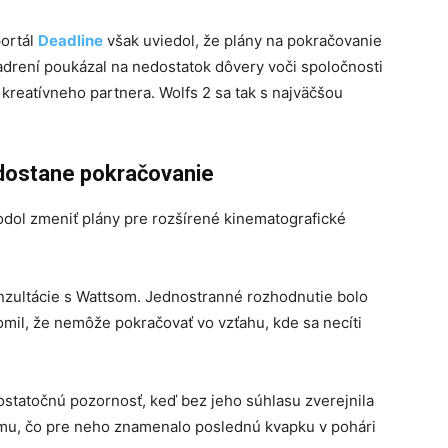
portál
Deadline
však uviedol, že plány na pokračovanie
jadrení poukázal na nedostatok dôvery voči spoločnosti
kreatívneho partnera. Wolfs 2 sa tak s najväčšou
edostane pokračovanie
odol zmeniť plány pre rozšírené kinematografické
zultácie s Wattsom. Jednostranné rozhodnutie bolo
domil, že nemôže pokračovať vo vzťahu, kde sa necíti
tatočnú pozornosť, keď bez jeho súhlasu zverejnila
lmu, čo pre neho znamenalo poslednú kvapku v pohári