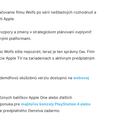
ačovanie filmu Wolfs po sérii nešťastných rozhodnutí a
i Apple.
 rozpory a zmeny v strategickom plánovaní ovplyvniť
čnými platformami.
i Wolfs ešte nepozreli, teraz je ten správny čas. Film
cie Apple TV na zariadeniach s aktívnym predplatným
sedemdňovú skúšobnú verziu dostupnú na
webovej
rôznych balíčkov Apple One alebo ďalších
á ponuka pre
majiteľov konzoly PlayStation 4 alebo
ce predplatného členstva zadarmo.