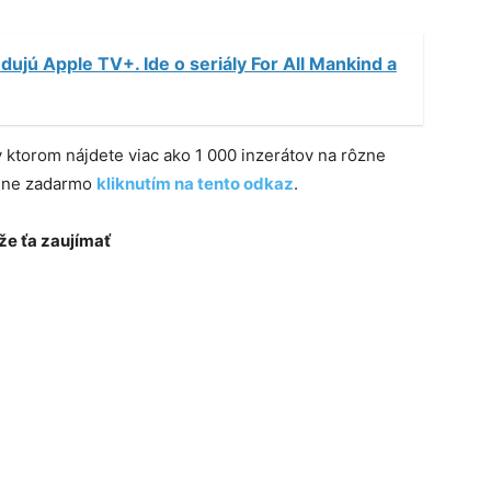
edujú Apple TV+. Ide o seriály For All Mankind a
 v ktorom nájdete viac ako 1 000 inzerátov na rôzne
plne zadarmo
kliknutím na tento odkaz
.
e ťa zaujímať