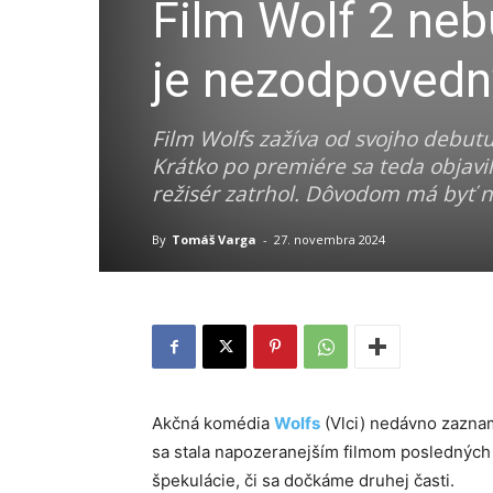
Film Wolf 2 neb
je nezodpovedn
Film Wolfs zažíva od svojho debut
Krátko po premiére sa teda objavil
režisér zatrhol. Dôvodom má byť ne
By
Tomáš Varga
-
27. novembra 2024
Akčná komédia
Wolfs
(Vlci) nedávno zazna
sa stala napozeranejším filmom posledných 
špekulácie, či sa dočkáme druhej časti.