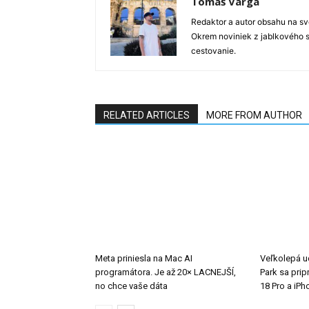
Tomáš Varga
Redaktor a autor obsahu na sve
Okrem noviniek z jablkového s
cestovanie.
RELATED ARTICLES
MORE FROM AUTHOR
Meta priniesla na Mac AI
Veľkolepá ud
programátora. Je až 20× LACNEJŠÍ,
Park sa prip
no chce vaše dáta
18 Pro a iPh