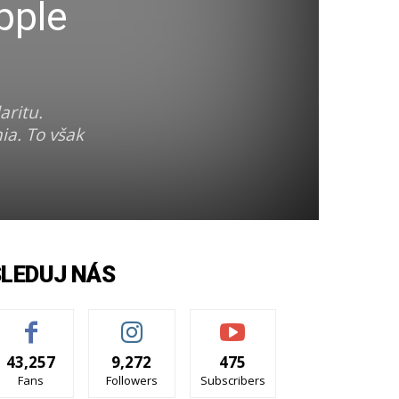
pple
aritu.
ia. To však
SLEDUJ NÁS
43,257
9,272
475
Fans
Followers
Subscribers