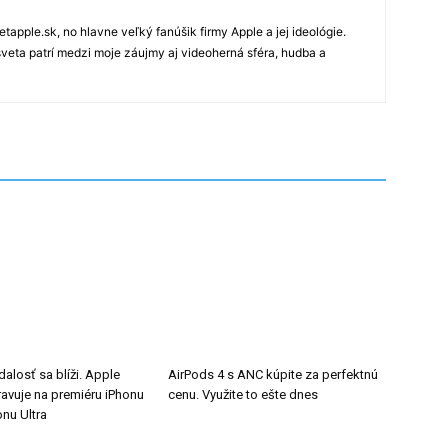
tapple.sk, no hlavne veľký fanúšik firmy Apple a jej ideológie.
veta patrí medzi moje záujmy aj videoherná sféra, hudba a
alosť sa blíži. Apple
AirPods 4 s ANC kúpite za perfektnú
ravuje na premiéru iPhonu
cenu. Využite to ešte dnes
onu Ultra