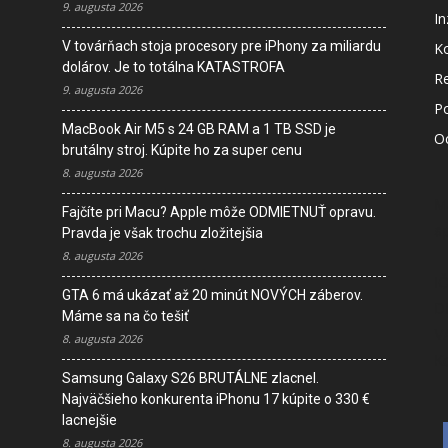
9. augusta 2026
In
V továrňach stoja procesory pre iPhony za miliardu
K
dolárov. Je to totálna KATASTROFA
R
9. augusta 2026
P
MacBook Air M5 s 24 GB RAM a 1 TB SSD je
O
brutálny stroj. Kúpite ho za super cenu
8. augusta 2026
M
Fajčíte pri Macu? Apple môže ODMIETNUŤ opravu.
s
Pravda je však trochu zložitejšia
8. augusta 2026
I
GTA 6 má ukázať až 20 minút NOVÝCH záberov.
D
Máme sa na čo tešiť
V
8. augusta 2026
K
Samsung Galaxy S26 BRUTÁLNE zlacnel.
Najväčšieho konkurenta iPhonu 17 kúpite o 330 €
lacnejšie
8. augusta 2026