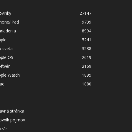
ovinky
27147
Phone/iPad
9739
riadenia
8994
pple
5241
o sveta
3538
pple OS
2619
ftvér
2169
pple Watch
1895
ac
1880
avná stránka
lovník pojmov
azár