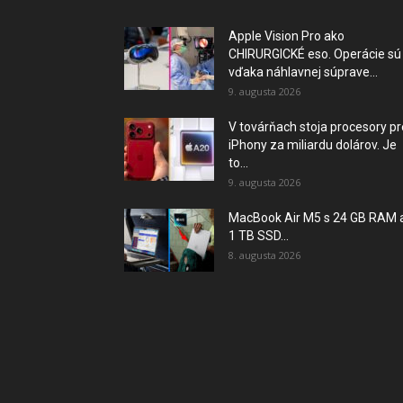
Apple Vision Pro ako
CHIRURGICKÉ eso. Operácie sú
vďaka náhlavnej súprave...
9. augusta 2026
V továrňach stoja procesory pr
iPhony za miliardu dolárov. Je
to...
9. augusta 2026
MacBook Air M5 s 24 GB RAM 
1 TB SSD...
8. augusta 2026