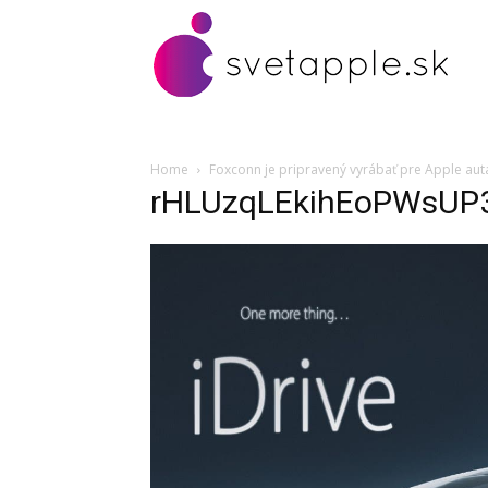
Home
Foxconn je pripravený vyrábať pre Apple aut
rHLUzqLEkihEoPWsUP