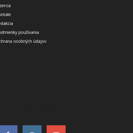
zercia
ontakt
edakcia
odmienky používania
chrana osobných údajov
agazín svetapple.sk prevádzkuje
poločnosť Netspree s.r.o.
ČO: 48167657
IČ: 2120076189
AT: SK2120076189
ontaktný e-mail: redakcia@svetapple.sk