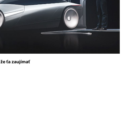
že ťa zaujímať