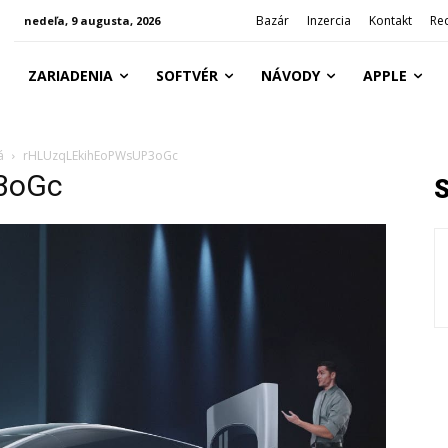
Bazár
Inzercia
Kontakt
Re
nedeľa, 9 augusta, 2026
ZARIADENIA
SOFTVÉR
NÁVODY
APPLE
á
rHLUzqLEkihEoPWsUP3oGc
3oGc