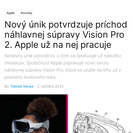
Apple
Novinky
Nový únik potvrdzuje príchod
náhlavnej súpravy Vision Pro
2. Apple už na nej pracuje
Nedávny únik potvrdil to, o čom sa špekuluje už niekoľko
mesiacov. Spoločnosť Apple pripravuje novú verziu
náhlavnej súpravy Vision Pro, ktorá sa ukáže na trhu už v
priebehu budúceho roka.
By
Tomáš Varga
-
2. októbra 2025