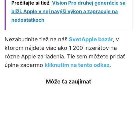
Prečítajte si tiež
Vision Pro druhej generácie sa
blíži. Apple v nej navýši výkon a zapracuje na
nedostatkoch
Nezabudnite tiež na náš
SvetApple bazár
, v
ktorom nájdete viac ako 1 200 inzerátov na
rôzne Apple zariadenia. Tie sem môžete pridať
úplne zadarmo
kliknutím na tento odkaz
.
Môže ťa zaujímať