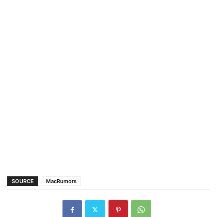
SOURCE
MacRumors