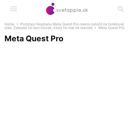
Home
Prototyp Headsetu Meta Quest Pro niekto natočil na hotelovej
izbe. Zabudol ho tam človek, ktorý ho mal na starosti
Meta Quest Pro
Meta Quest Pro