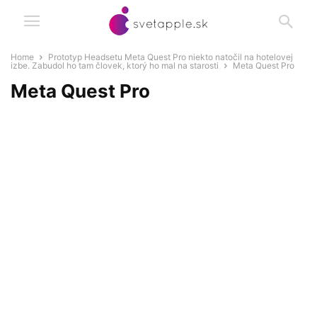
Home
Prototyp Headsetu Meta Quest Pro niekto natočil na hotelovej
izbe. Zabudol ho tam človek, ktorý ho mal na starosti
Meta Quest Pro
Meta Quest Pro