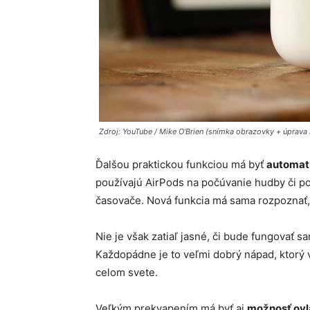
Zdroj: YouTube / Mike O’Brien (snímka obrazovky + úprava 
Ďalšou praktickou funkciou má byť
automati
používajú AirPods na počúvanie hudby či po
časovače. Nová funkcia má sama rozpoznať, 
Nie je však zatiaľ jasné, či bude fungovať 
Každopádne je to veľmi dobrý nápad, ktorý 
celom svete.
Veľkým prekvapením má byť aj
možnosť ovl