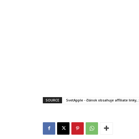
SOURCE
SvetApple - článok obsahuje affiliate linky