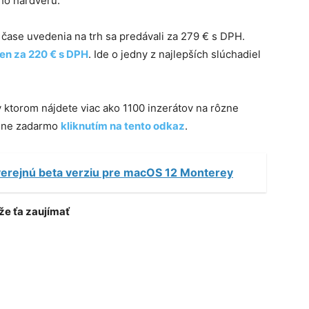
ho hardvéru.
v čase uvedenia na trh sa predávali za 279 € s DPH.
len za 220 € s DPH
. Ide o jedny z najlepších slúchadiel
 v ktorom nájdete viac ako 1100 inzerátov na rôzne
plne zadarmo
kliknutím na tento odkaz
.
verejnú beta verziu pre macOS 12 Monterey
e ťa zaujímať