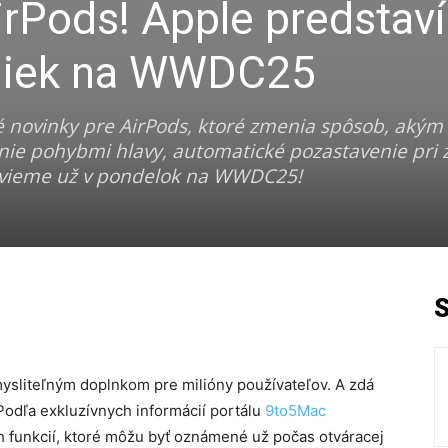
irPods! Apple predstaví
iniek na WWDC25
é novinky pre AirPods, ktoré zmenia spôsob, akým 
nie pohybmi hlavy, automatické pozastavenie pri 
ozvieme už v pondelok na WWDC25!
ysliteľným doplnkom pre milióny používateľov. A zdá
 Podľa exkluzívnych informácií portálu
9to5Mac
ch funkcií, ktoré môžu byť oznámené už počas otváracej