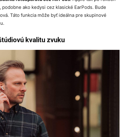
, podobne ako kedysi cez klasické EarPods.
Bude
otová. Táto funkcia môže byť ideálna pre skupinové
u.
túdiovú kvalitu zvuku