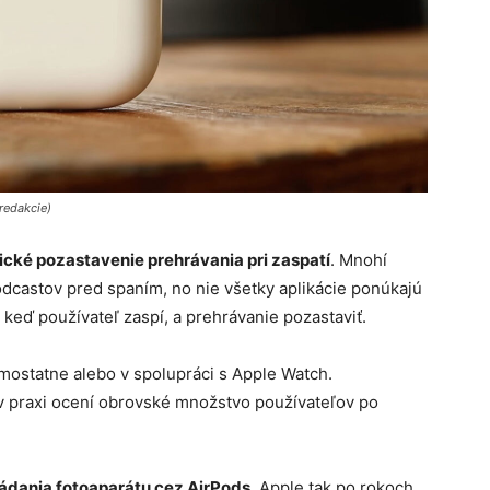
redakcie)
cké pozastavenie prehrávania pri zaspatí
. Mnohí
dcastov pred spaním, no nie všetky aplikácie ponúkajú
keď používateľ zaspí, a prehrávanie pozastaviť.
samostatne alebo v spolupráci s Apple Watch.
v praxi ocení obrovské množstvo používateľov po
ádania fotoaparátu cez AirPods
. Apple tak po rokoch