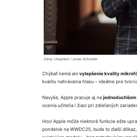
Zdroj: Unsplash / Jonas Schindler
Chýbať nemá ani
vylepšenie kvality mikrof
kvalitu nahrávania hlasu – ideálne pre tvorc
Navyše, Apple pracuje aj na
jednoduchšom s
ocenia učitelia i žiaci pri zdieľaných zariade
Hoci Apple môže niektoré funkcie ešte upravi
pondelok na WWDC25, bude to ďalší dôkaz, 