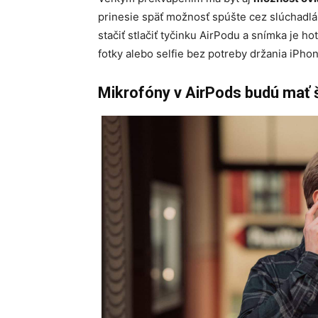
prinesie späť možnosť spúšte cez slúchadlá
stačiť stlačiť tyčinku AirPodu a snímka je h
fotky alebo selfie bez potreby držania iPhon
Mikrofóny v AirPods budú mať š