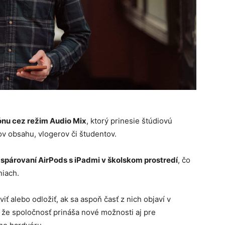
ónu cez režim Audio Mix
, ktorý prinesie štúdiovú
ov obsahu, vlogerov či študentov.
párovaní AirPods s iPadmi v školskom prostredí
, čo
niach.
ť alebo odložiť, ak sa aspoň časť z nich objaví v
že spoločnosť prináša nové možnosti aj pre