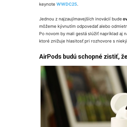
keynote
WWDC25
.
Jednou z najzaujímavejších inovácií bude
ov
môžeme kývnutím odpovedať alebo odmietnuť
Po novom by mali gestá slúžiť napríklad a
ktoré znižuje hlasitosť pri rozhovore s niek
AirPods budú schopné zistiť, ž