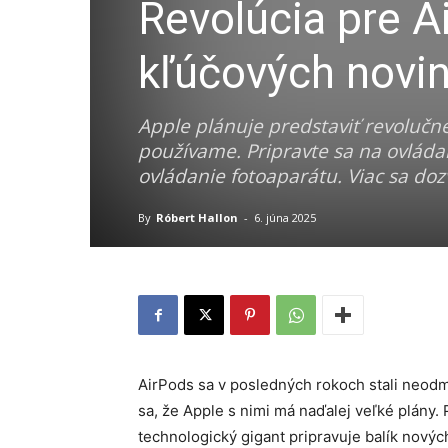
Revolúcia pre A
kľúčových nov
Apple plánuje predstaviť revolučn
používame. Pripravte sa na ovláda
ovládanie fotoaparátu. Viac sa d
By
Róbert Hallon
-
6. júna 2025
AirPods sa v posledných rokoch stali neodm
sa, že Apple s nimi má naďalej veľké plány.
technologický gigant pripravuje balík nový