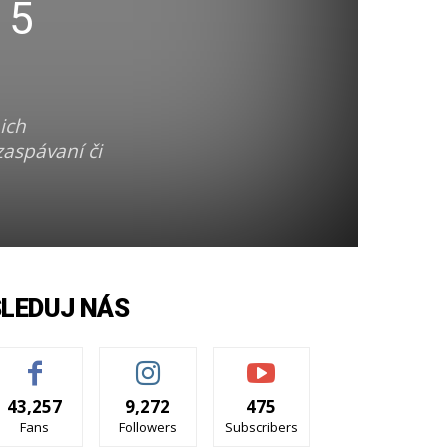
 5
ich
zaspávaní či
SLEDUJ NÁS
43,257
9,272
475
Fans
Followers
Subscribers