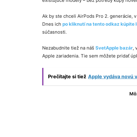
existujúce modely – bez potreby kúpy nové
Ak by ste chceli AirPods Pro 2. generácie, 
Dnes ich
po kliknutí na tento odkaz kúpite 
súčasnosti.
Nezabudnite tiež na náš
SvetApple bazár
,
Apple zariadenia. Tie sem môžete pridať ú
Prečítajte si tiež
Apple vydáva novú 
Môž