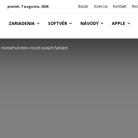
Bazár
Inzercia
Kontakt
Red
piatok, 7 augusta, 2026
ZARIADENIA
SOFTVÉR
NÁVODY
APPLE
a HomePod mini v troch nových farbách