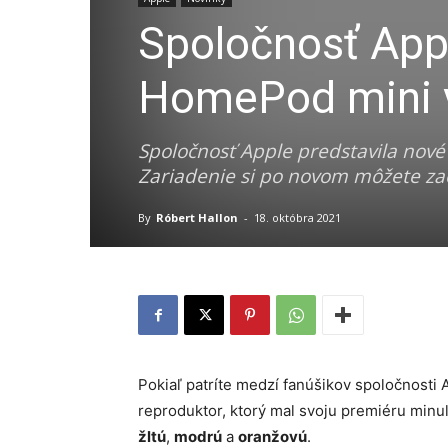
Spoločnosť Appl
HomePod mini v
Spoločnosť Apple predstavila nov
Zariadenie si po novom môžete zaob
By
Róbert Hallon
-
18. októbra 2021
Pokiaľ patríte medzí fanúšikov spoločnosti
reproduktor, ktorý mal svoju premiéru minul
žltú
,
modrú
a
oranžovú
.