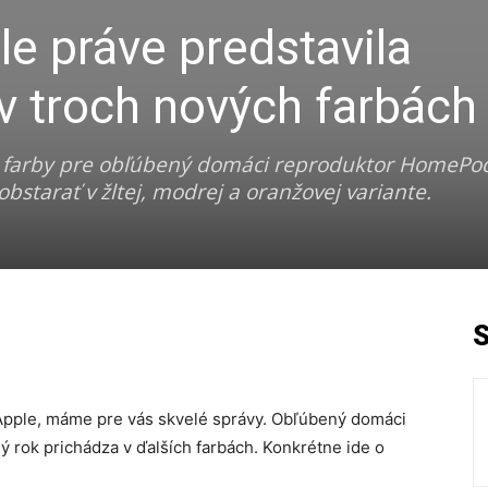
e práve predstavila
 troch nových farbách
é farby pre obľúbený domáci reproduktor HomePod
starať v žltej, modrej a oranžovej variante.
 Apple, máme pre vás skvelé správy. Obľúbený domáci
ý rok prichádza v ďalších farbách. Konkrétne ide o