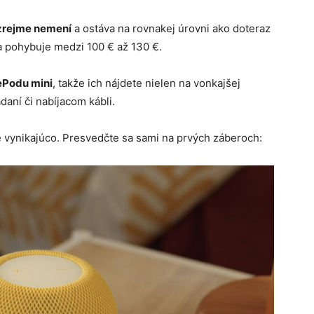
ozrejme nemení
a ostáva na rovnakej úrovni ako doteraz
sa pohybuje medzi 100 € až 130 €.
ePodu mini
, takže ich nájdete nielen na vonkajšej
daní či nabíjacom kábli.
 vynikajúco. Presvedčte sa sami na prvých záberoch: