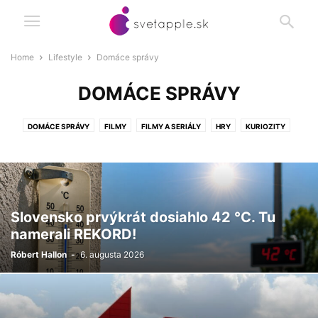
Home
Lifestyle
Domáce správy
DOMÁCE SPRÁVY
DOMÁCE SPRÁVY
FILMY
FILMY A SERIÁLY
HRY
KURIOZITY
SERIÁLY
TV A STREAMOVACIE PLATFORMY
ZO ZÁKULISIA
Slovensko prvýkrát dosiahlo 42 °C. Tu
namerali REKORD!
Róbert Hallon
-
6. augusta 2026