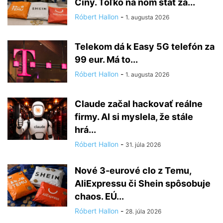
Číny. Toľko na ňom štát za...
Róbert Hallon
-
1. augusta 2026
Telekom dá k Easy 5G telefón za
99 eur. Má to...
Róbert Hallon
-
1. augusta 2026
Claude začal hackovať reálne
firmy. AI si myslela, že stále
hrá...
Róbert Hallon
-
31. júla 2026
Nové 3-eurové clo z Temu,
AliExpressu či Shein spôsobuje
chaos. EÚ...
Róbert Hallon
-
28. júla 2026