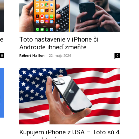
ne
Toto nastavenie v iPhone či
Androide ihneď zmeňte
Róbert Hallon
-
22. mája 2026
0
0
Kupujem iPhone z USA – Toto sú 4