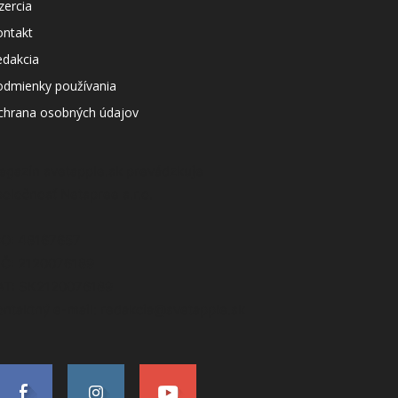
zercia
ontakt
edakcia
odmienky používania
chrana osobných údajov
agazín svetapple.sk prevádzkuje
poločnosť Netspree s.r.o.
ČO: 48167657
IČ: 2120076189
AT: SK2120076189
ontaktný e-mail: redakcia@svetapple.sk