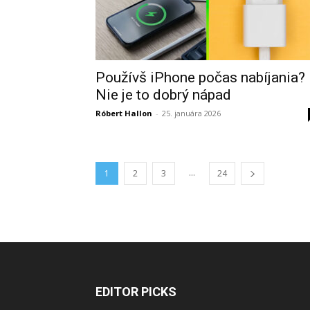
Používš iPhone počas nabíjania?
Nie je to dobrý nápad
Róbert Hallon
-
25. januára 2026
...
1
2
3
24
EDITOR PICKS