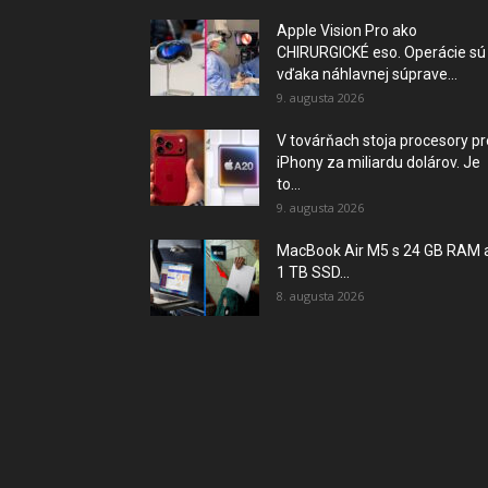
Apple Vision Pro ako
CHIRURGICKÉ eso. Operácie sú
vďaka náhlavnej súprave...
9. augusta 2026
V továrňach stoja procesory pr
iPhony za miliardu dolárov. Je
to...
9. augusta 2026
MacBook Air M5 s 24 GB RAM 
1 TB SSD...
8. augusta 2026