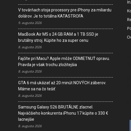
In
V továrňach stoja procesory pre iPhony za miliardu
K
dolárov. Je to totálna KATASTROFA
R
9. augusta 2026
P
MacBook Air M5 s 24 GB RAM a 1 TB SSD je
O
brutálny stroj. Kúpite ho za super cenu
8. augusta 2026
M
Fajčíte pri Macu? Apple môže ODMIETNUŤ opravu.
s
Pravda je však trochu zložitejšia
8. augusta 2026
I
GTA 6 má ukázať až 20 minút NOVÝCH záberov.
D
Máme sa na čo tešiť
V
8. augusta 2026
K
Samsung Galaxy S26 BRUTÁLNE zlacnel.
Najväčšieho konkurenta iPhonu 17 kúpite o 330 €
lacnejšie
8. augusta 2026