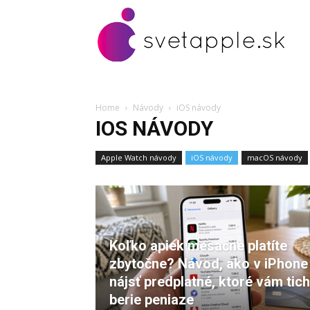
Home
Návody
iOS návody
IOS NÁVODY
Apple Watch návody
iOS návody
macOS návody
Koľko apiek mesačne platíte
zbytočne? Návod, ako v iPhone
nájsť predplatné, ktoré vám tic
berie peniaze