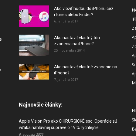
Ako vložiť hudbu do iPhonu cez
N
iTunes alebo Finder?
i
6. januára 2017
Za
A
Ako nastaviť vlastný tón
e
zvonenia na iPhone?
Z
25. novembra 2014
A
So
Ako nastaviť vlastné zvonenie na
a
iPhone?
A
7. januára 2017
M
Najnovšie články:
Hl
S
Apple Vision Pro ako CHIRURGICKÉ eso. Operácie sú
vďaka náhlavnej súprave o 19 % rýchlejšie
B
9. augusta 2026