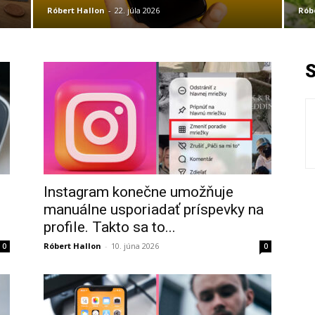
Róbert Hallon
-
22. júla 2026
Rób
Instagram konečne umožňuje
manuálne usporiadať príspevky na
profile. Takto sa to...
Róbert Hallon
-
10. júna 2026
0
0