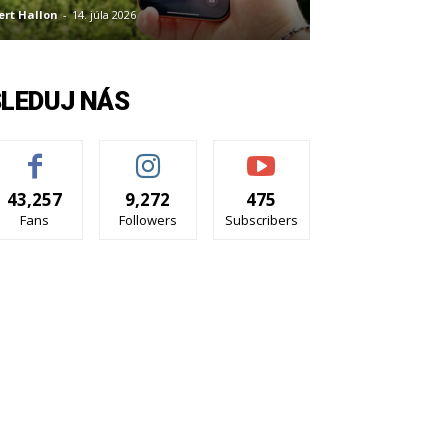
ert Hallon
-
14. júla 2026
SLEDUJ NÁS
43,257
9,272
475
Fans
Followers
Subscribers