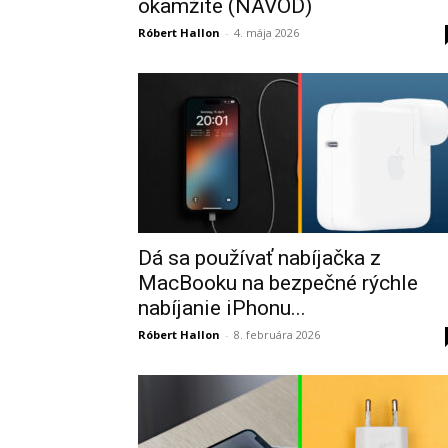
okamžite (NÁVOD)
Róbert Hallon
-
4. mája 2026
Dá sa používať nabíjačka z
MacBooku na bezpečné rýchle
nabíjanie iPhonu...
Róbert Hallon
-
8. februára 2026