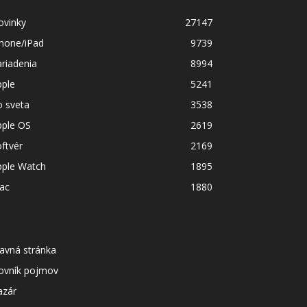
ovinky
27147
Phone/iPad
9739
riadenia
8994
pple
5241
o sveta
3538
pple OS
2619
ftvér
2169
pple Watch
1895
ac
1880
avná stránka
lovník pojmov
azár