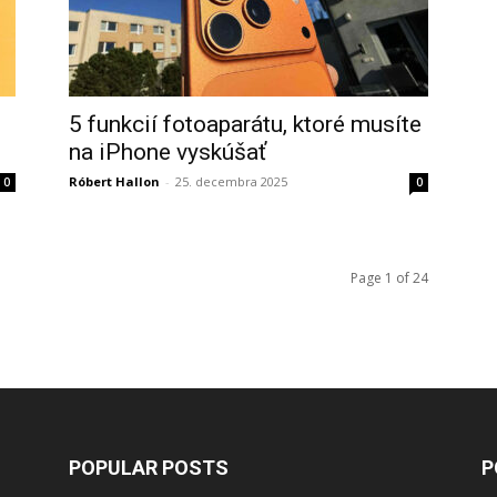
5 funkcií fotoaparátu, ktoré musíte
na iPhone vyskúšať
Róbert Hallon
-
25. decembra 2025
0
0
Page 1 of 24
POPULAR POSTS
P