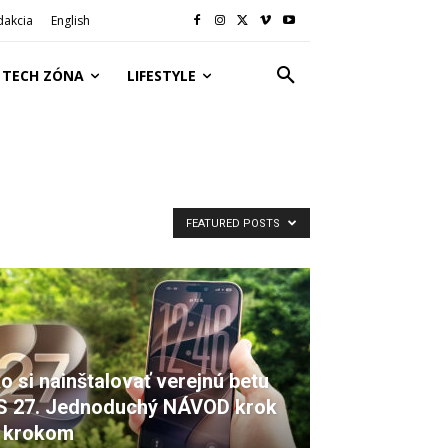
dakcia
English
TECH ZÓNA
LIFESTYLE
FEATURED POSTS
o si nainštalovať verejnú betu
S 27. Jednoduchý NÁVOD krok
 krokom