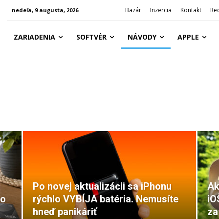
Bazár
Inzercia
Kontakt
Re
nedeľa, 9 augusta, 2026
ZARIADENIA
SOFTVÉR
NÁVODY
APPLE
Po novej aktualizácii sa iPhonu
Ak
ho
rýchlo VYBÍJA batéria. Nemusíte
iO
hneď panikáriť
za