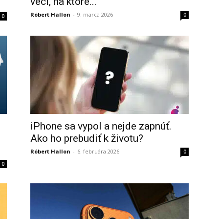
veci, na ktoré...
Róbert Hallon
-
9. marca 2026
0
0
iPhone sa vypol a nejde zapnúť.
Ako ho prebudiť k životu?
Róbert Hallon
-
6. februára 2026
0
0