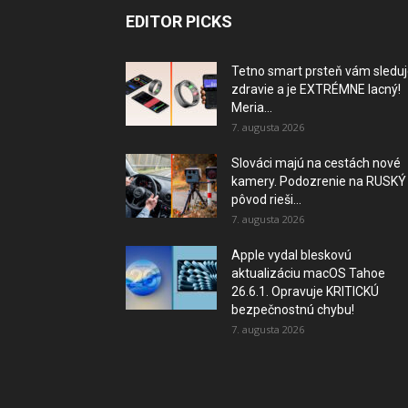
EDITOR PICKS
Tetno smart prsteň vám sledu
zdravie a je EXTRÉMNE lacný!
Meria...
7. augusta 2026
Slováci majú na cestách nové
kamery. Podozrenie na RUSKÝ
pôvod rieši...
7. augusta 2026
Apple vydal bleskovú
aktualizáciu macOS Tahoe
26.6.1. Opravuje KRITICKÚ
bezpečnostnú chybu!
7. augusta 2026