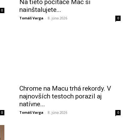
Na tieto počítače Mac si
nainštalujete...
0
Tomáš Varga
-
8. júna 2026
0
Chrome na Macu trhá rekordy. V
najnovších testoch porazil aj
natívne...
Tomáš Varga
-
8. júna 2026
0
0