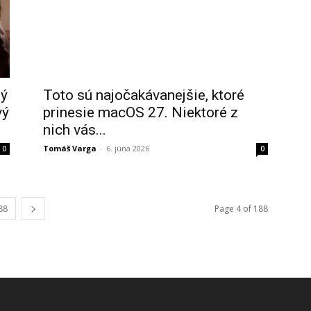
ný
Toto sú najočakávanejšie, ktoré
vý
prinesie macOS 27. Niektoré z
nich vás...
Tomáš Varga
-
6. júna 2026
0
0
88
Page 4 of 188