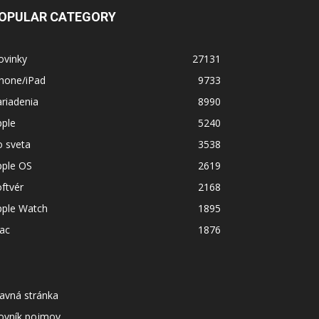
OPULAR CATEGORY
ovinky
27131
Phone/iPad
9733
riadenia
8990
pple
5240
o sveta
3538
pple OS
2619
ftvér
2168
pple Watch
1895
ac
1876
avná stránka
lovník pojmov