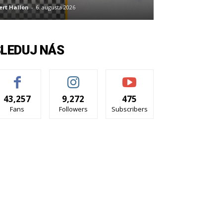
ert Hallon
-
6. augusta 2026
SLEDUJ NÁS
43,257
9,272
475
Fans
Followers
Subscribers