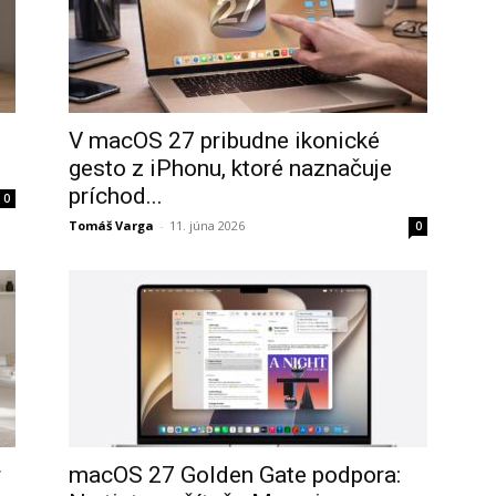
V macOS 27 pribudne ikonické
gesto z iPhonu, ktoré naznačuje
príchod...
0
Tomáš Varga
-
11. júna 2026
0
r
macOS 27 Golden Gate podpora: