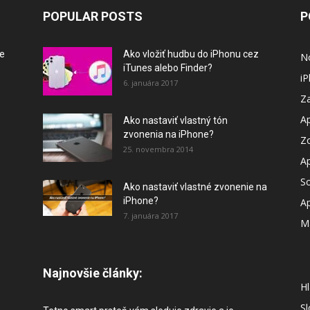
POPULAR POSTS
P
je
Ako vložiť hudbu do iPhonu cez
N
iTunes alebo Finder?
i
6. januára 2017
Za
A
Ako nastaviť vlastný tón
zvonenia na iPhone?
Z
25. novembra 2014
A
So
Ako nastaviť vlastné zvonenie na
iPhone?
A
7. januára 2017
M
Najnovšie články:
Hl
S