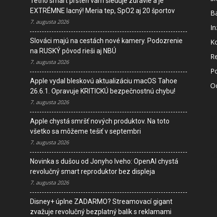
Tetno smart prsteň vám sleduje zdravie a je
EXTRÉMNE lacný! Meria tep, SpO2 aj 20 športov
B
7. augusta 2026
In
Slováci majú na cestách nové kamery. Podozrenie
K
na RUSKÝ pôvod rieši aj NBÚ
R
7. augusta 2026
P
Apple vydal bleskovú aktualizáciu macOS Tahoe
O
26.6.1. Opravuje KRITICKÚ bezpečnostnú chybu!
7. augusta 2026
M
Apple chystá smršť nových produktov. Na toto
s
všetko sa môžeme tešiť v septembri
7. augusta 2026
I
Novinka s dušou od Jonyho Iveho: OpenAI chystá
D
revolučný smart reproduktor bez displeja
V
7. augusta 2026
K
Disney+ úplne ZADARMO? Streamovací gigant
zvažuje revolučný bezplatný balík s reklamami