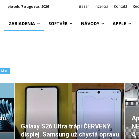
Bazár
Inzercia
Kontakt
Red
piatok, 7 augusta, 2026
ZARIADENIA
SOFTVÉR
NÁVODY
APPLE
Mac
ciu
Ap
Galaxy S26 Ultra trápi ČERVENÝ
NE
displej. Samsung už chystá opravu
4,