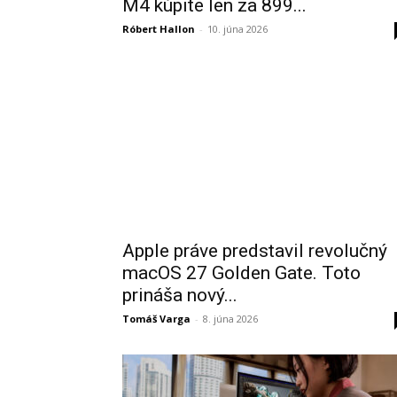
M4 kúpite len za 899...
Róbert Hallon
-
10. júna 2026
Apple práve predstavil revolučný
macOS 27 Golden Gate. Toto
prináša nový...
Tomáš Varga
-
8. júna 2026