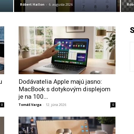
Róbert Hallon
-
6. augusta 2026
Rób
u
Dodávatelia Apple majú jasno:
MacBook s dotykovým displejom
je na 100...
Tomáš Varga
-
12. júna 2026
0
0