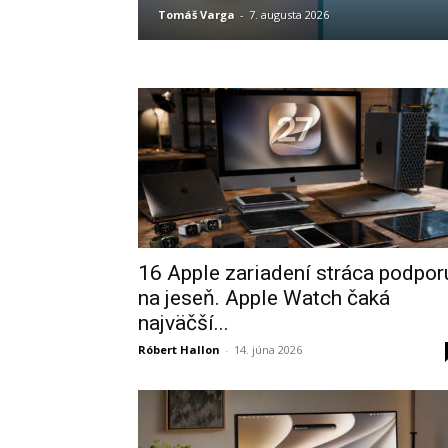
Tomáš Varga
-
7. augusta 2026
16 Apple zariadení stráca podpor
na jeseň. Apple Watch čaká
najväčší...
Róbert Hallon
-
14. júna 2026