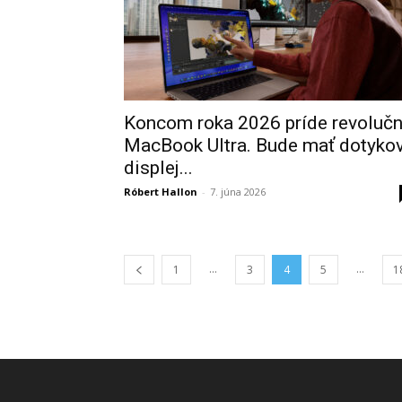
Koncom roka 2026 príde revoluč
MacBook Ultra. Bude mať dotyko
displej...
Róbert Hallon
-
7. júna 2026
...
...
1
3
4
5
1