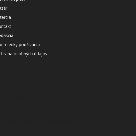
azár
zercia
ontakt
edakcia
odmienky používania
chrana osobných údajov
agazín svetapple.sk prevádzkuje
poločnosť Netspree s.r.o.
ČO: 48167657
IČ: 2120076189
AT: SK2120076189
ontaktný e-mail: redakcia@svetapple.sk