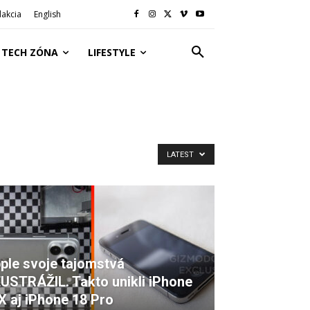
akcia
English
TECH ZÓNA
LIFESTYLE
LATEST
ple svoje tajomstvá
USTRÁŽIL. Takto unikli iPhone
 X aj iPhone 18 Pro