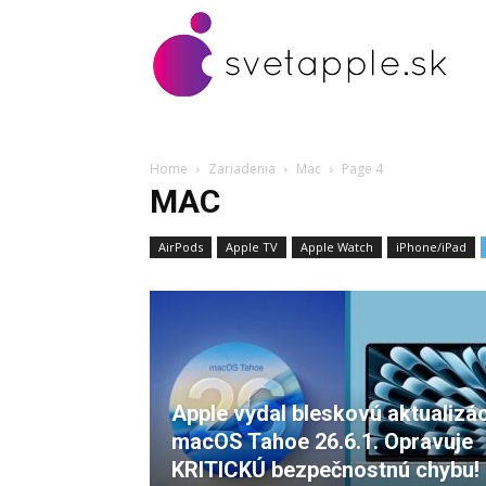
Home
Zariadenia
Mac
Page 4
MAC
AirPods
Apple TV
Apple Watch
iPhone/iPad
Apple vydal bleskovú aktualizá
macOS Tahoe 26.6.1. Opravuje
KRITICKÚ bezpečnostnú chybu!