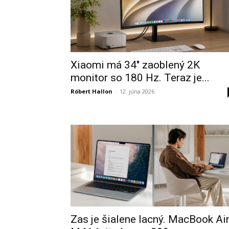
Xiaomi má 34″ zaoblený 2K
monitor so 180 Hz. Teraz je...
Róbert Hallon
-
12. júna 2026
Zas je šialene lacný. MacBook Ai