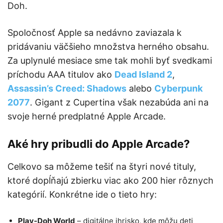
Doh.
Spoločnosť Apple sa nedávno zaviazala k
pridávaniu väčšieho množstva herného obsahu.
Za uplynulé mesiace sme tak mohli byť svedkami
príchodu AAA titulov ako
Dead Island 2
,
Assassin’s Creed: Shadows
alebo
Cyberpunk
2077
. Gigant z Cupertina však nezabúda ani na
svoje herné predplatné Apple Arcade.
Aké hry pribudli do Apple Arcade?
Celkovo sa môžeme tešiť na štyri nové tituly,
ktoré dopĺňajú zbierku viac ako 200 hier rôznych
kategórií. Konkrétne ide o tieto hry:
Play-Doh World
– digitálne ihrisko, kde môžu deti