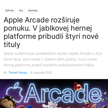
Softvér
Hry
Novinky
Apple Arcade rozširuje
ponuku. V jablkovej hernej
platforme pribudli štyri nové
tituly
Apple rozšíril svoju predplatenú službu Apple Arcade o štyri
nové tituly. Hoci nejde o žiadne AAA počiny, nový obsah
hernej platformy poteší každého príležitostného hráča.
By
Tomáš Varga
-
9. augusta 2025