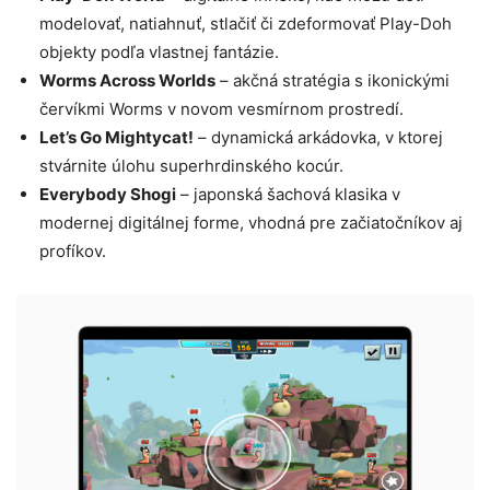
modelovať, natiahnuť, stlačiť či zdeformovať Play-Doh
objekty podľa vlastnej fantázie.
Worms Across Worlds
– akčná stratégia s ikonickými
červíkmi Worms v novom vesmírnom prostredí.
Let’s Go Mightycat!
– dynamická arkádovka, v ktorej
stvárnite úlohu superhrdinského kocúr.
Everybody Shogi
– japonská šachová klasika v
modernej digitálnej forme, vhodná pre začiatočníkov aj
profíkov.