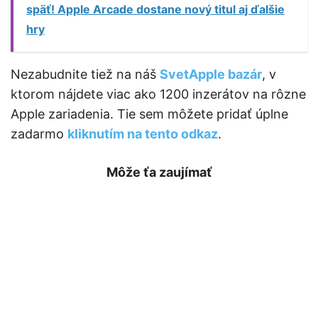
späť! Apple Arcade dostane nový titul aj ďalšie
hry
Nezabudnite tiež na náš
SvetApple bazár
, v
ktorom nájdete viac ako 1200 inzerátov na rôzne
Apple zariadenia. Tie sem môžete pridať úplne
zadarmo
kliknutím na tento odkaz
.
Môže ťa zaujímať