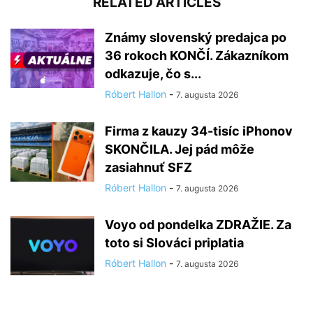
RELATED ARTICLES
Známy slovenský predajca po
36 rokoch KONČÍ. Zákazníkom
odkazuje, čo s...
Róbert Hallon
-
7. augusta 2026
Firma z kauzy 34-tisíc iPhonov
SKONČILA. Jej pád môže
zasiahnuť SFZ
Róbert Hallon
-
7. augusta 2026
Voyo od pondelka ZDRAŽIE. Za
toto si Slováci priplatia
Róbert Hallon
-
7. augusta 2026