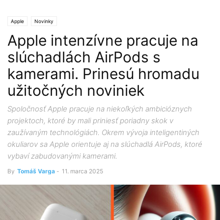
Apple
Novinky
Apple intenzívne pracuje na
slúchadlách AirPods s
kamerami. Prinesú hromadu
užitočných noviniek
Spoločnosť Apple pracuje na niekoľkých ambicióznych
projektoch, ktoré by mali priniesť poriadny skok v
zaužívaným technológiách. Okrem vývoja inteligentiných
okuliarov sa Apple orientuje aj na slúchadlá AirPods, ktoré
vybaví zabudovanými kamerami.
By
Tomáš Varga
-
11. marca 2025