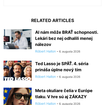
RELATED ARTICLES
AI nám môže BRAŤ schopnosti.
Lekári bez nej odhalili menej
nálezov
Róbert Hallon
-
6. augusta 2026
Ted Lasso je SPÄŤ. 4. séria
prináša úplne nový tím
Róbert Hallon
-
6. augusta 2026
Meta okuliare čelia v Európe
tlaku. V hre sú aj ZÁKAZY
Róbert Hallon
-
6. augusta 2026