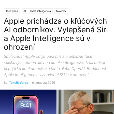
Tech zóna
AI - Umelá inteligencia
Novinky
Apple prichádza o kľúčových
AI odborníkov. Vylepšená Siri
a Apple Intelligence sú v
ohrození
Spoločnosť Apple od januára prišla o približne tucet
špičkových odborníkov na umelú inteligenciu. Tí sa radšej
pripojili ku konkurencii ako Meta alebo OpenAI. Budúcnosť
Apple Intelligence a vylepšenej Siri je v orhození.
By
Tomáš Varga
-
9. augusta 2025