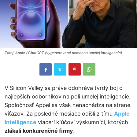
Zdroj: Apple / ChatGPT (vygenerované pomocou umelej inteligencie)
V Silicon Valley sa práve odohráva tvrdý boj o
najlepších odborníkov na poli umelej inteligencie.
Spoločnosť Appel sa však nenachádza na strane
víťazov. Za posledné mesiace odišli z tímu
Apple
Intelligence
viacerí kľúčoví výskumníci, ktorých
zlákali konkurenčné firmy
.