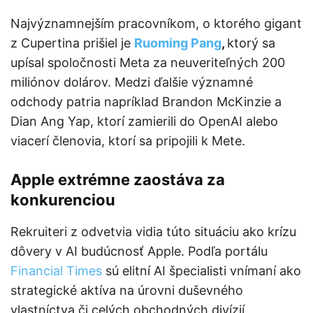
Najvýznamnejším pracovníkom, o ktorého gigant
z Cupertina prišiel je
Ruoming Pang
,
ktorý sa
upísal spoločnosti Meta za neuveriteľných 200
miliónov dolárov. Medzi ďalšie významné
odchody patria napríklad Brandon McKinzie a
Dian Ang Yap, ktorí zamierili do OpenAI alebo
viacerí členovia, ktorí sa pripojili k Mete.
Apple extrémne zaostáva za
konkurenciou
Rekruiteri z odvetvia vidia túto situáciu ako krízu
dôvery v AI budúcnosť Apple. Podľa portálu
Financial Times
sú elitní AI špecialisti vnímaní ako
strategické aktíva na úrovni duševného
vlastníctva či celých obchodných divízií.