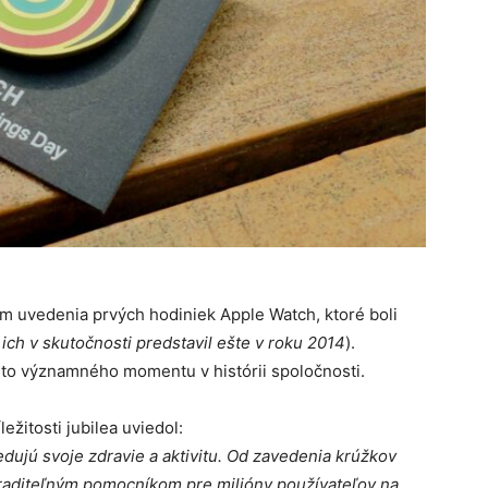
čím uvedenia prvých hodiniek Apple Watch, ktoré boli
 ich v skutočnosti predstavil ešte v roku 2014
).
hto významného momentu v histórii spoločnosti.
ležitosti jubilea uviedol:
dujú svoje zdravie a aktivitu. Od zavedenia krúžkov
hraditeľným pomocníkom pre milióny používateľov na