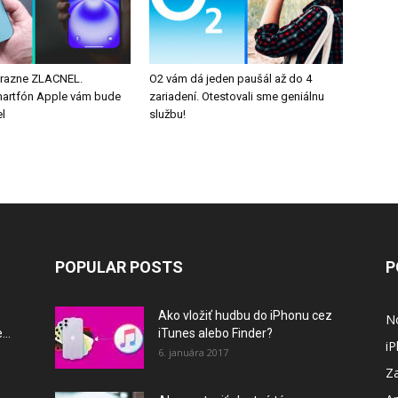
ýrazne ZLACNEL.
O2 vám dá jeden paušál až do 4
martfón Apple vám bude
zariadení. Otestovali sme geniálnu
l
službu!
POPULAR POSTS
P
Ako vložiť hudbu do iPhonu cez
N
..
iTunes alebo Finder?
i
6. januára 2017
Za