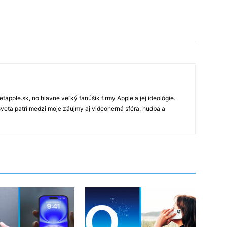
tapple.sk, no hlavne veľký fanúšik firmy Apple a jej ideológie.
veta patrí medzi moje záujmy aj videoherná sféra, hudba a