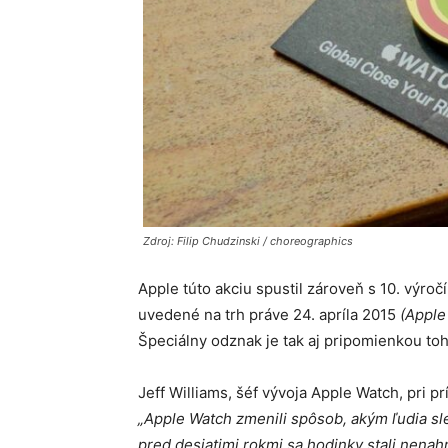
Zdroj: Filip Chudzinski / choreographics
Apple túto akciu spustil zároveň s 10. výro
uvedené na trh práve 24. apríla 2015
(Apple
Špeciálny odznak je tak aj pripomienkou to
Jeff Williams, šéf vývoja Apple Watch, pri prí
„Apple Watch zmenili spôsob, akým ľudia sle
pred desiatimi rokmi sa hodinky stali nena