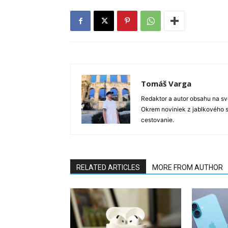
Tomáš Varga
Redaktor a autor obsahu na sve
Okrem noviniek z jablkového s
cestovanie.
RELATED ARTICLES
MORE FROM AUTHOR