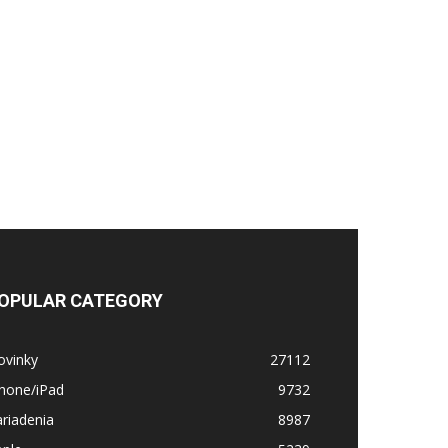
OPULAR CATEGORY
ovinky
27112
Phone/iPad
9732
riadenia
8987