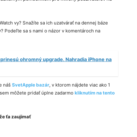
Watch vy? Snažíte sa ich uzatvárať na dennej báze
y? Podeľte sa s nami o názor v komentároch na
 prinesú ohromný upgrade. Nahradia iPhone na
te náš
SvetApple bazár
, v ktorom nájdete viac ako 1
e sem môžete pridať úplne zadarmo
kliknutím na tento
e ťa zaujímať