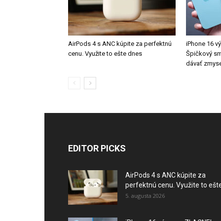
AirPods 4 s ANC kúpite za perfektnú
iPhone 16 v
cenu. Využite to ešte dnes
Špičkový s
dávať zmyse
EDITOR PICKS
AirPods 4 s ANC kúpite za
perfektnú cenu. Využite to ešte.
5. augusta 2026