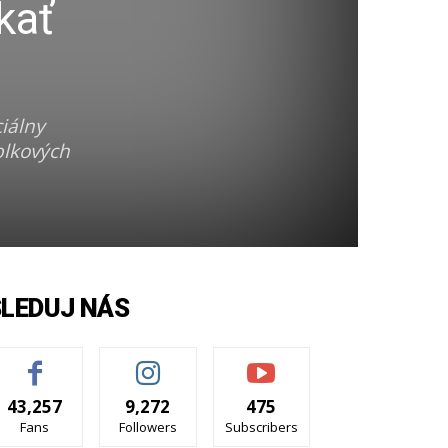
kať
iálny
blkových
SLEDUJ NÁS
43,257
9,272
475
Fans
Followers
Subscribers