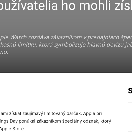
užívatelia ho mohli zís
 Apple Watch rozdáva zákazníkom v predajniach špec
košnú limitku, ktorá symbolizuje hlavnú devízu ja
mo.
mi získať zaujímavý limitovaný darček. Apple pri
Rings Day ponúkal zákazníkom špeciálny odznak, ktorý
Apple Store.