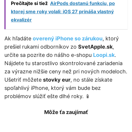
Prečítajte si tiež
AirPods dostanú funkciu, po
ktorej sme roky volali: iOS 27 prináša vlastný
ekvalizér
Ak hľadáte
overený iPhone so zárukou
, ktorý
prešiel rukami odborníkov zo
SvetApple.sk
,
určite sa pozrite do nášho e-shopu
Loopi.sk
.
Nájdete tu starostlivo skontrolované zariadenia
za výrazne nižšie ceny než pri nových modeloch.
Ušetriť môžete
stovky eur
, no stále získate
spoľahlivý iPhone, ktorý vám bude bez
problémov slúžiť ešte dlhé roky. 📱
Môže ťa zaujímať