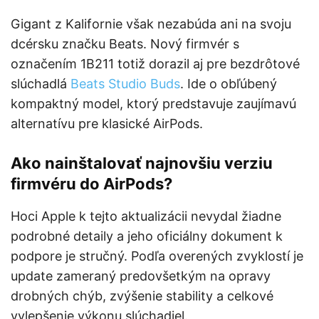
Gigant z Kalifornie však nezabúda ani na svoju
dcérsku značku Beats. Nový firmvér s
označením 1B211 totiž dorazil aj pre bezdrôtové
slúchadlá
Beats Studio Buds
. Ide o obľúbený
kompaktný model, ktorý predstavuje zaujímavú
alternatívu pre klasické AirPods.
Ako nainštalovať najnovšiu verziu
firmvéru do AirPods?
Hoci Apple k tejto aktualizácii nevydal žiadne
podrobné detaily a jeho oficiálny dokument k
podpore je stručný. Podľa overených zvyklostí je
update zameraný predovšetkým na opravy
drobných chýb, zvýšenie stability a celkové
vylepšenie výkonu slúchadiel.