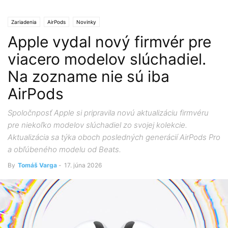
Zariadenia
AirPods
Novinky
Apple vydal nový firmvér pre
viacero modelov slúchadiel.
Na zozname nie sú iba
AirPods
Spoločnposť Apple si pripravila novú aktualizáciu firmvéru
pre niekoľko modelov slúchadiel zo svojej kolekcie.
Aktualizácia sa týka oboch posledných generácií AirPods Pro
a obľúbeného modelu od Beats.
By
Tomáš Varga
-
17. júna 2026