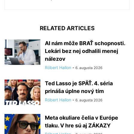
RELATED ARTICLES
AI nám môže BRAŤ schopnosti.
Lekári bez nej odhalili menej
nálezov
Róbert Hallon
-
6. augusta 2026
Ted Lasso je SPÄŤ. 4. séria
prináša úplne nový tím
Róbert Hallon
-
6. augusta 2026
Meta okuliare čelia v Európe
tlaku. V hre sú aj ZÁKAZY