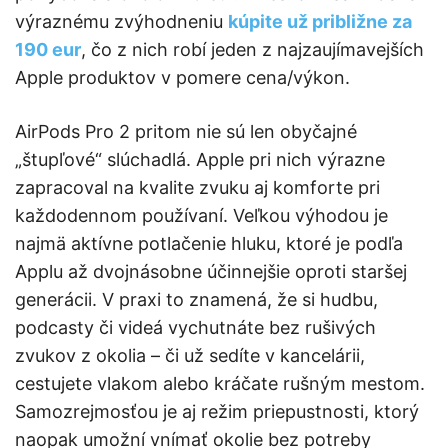
výraznému zvýhodneniu
kúpite už približne za
190 eur
, čo z nich robí jeden z najzaujímavejších
Apple produktov v pomere cena/výkon.
AirPods Pro 2 pritom nie sú len obyčajné
„štupľové“ slúchadlá. Apple pri nich výrazne
zapracoval na kvalite zvuku aj komforte pri
každodennom používaní. Veľkou výhodou je
najmä aktívne potlačenie hluku, ktoré je podľa
Applu až dvojnásobne účinnejšie oproti staršej
generácii. V praxi to znamená, že si hudbu,
podcasty či videá vychutnáte bez rušivých
zvukov z okolia – či už sedíte v kancelárii,
cestujete vlakom alebo kráčate rušným mestom.
Samozrejmosťou je aj režim priepustnosti, ktorý
naopak umožní vnímať okolie bez potreby