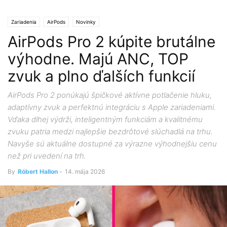
Zariadenia
AirPods
Novinky
AirPods Pro 2 kúpite brutálne
výhodne. Majú ANC, TOP
zvuk a plno ďalších funkcií
AirPods Pro 2 ponúkajú špičkové aktívne potlačenie hluku,
adaptívny zvuk a perfektnú integráciu s Apple zariadeniami.
Vďaka dlhej výdrži, inteligentným funkciám a kvalitnému
zvuku patria medzi najlepšie bezdrôtové slúchadlá na trhu.
Navyše sú aktuálne dostupné za výrazne výhodnejšiu cenu
než pri uvedení na trh.
By
Róbert Hallon
-
14. mája 2026