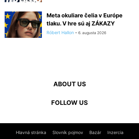
Meta okuliare čelia v Európe
tlaku. V hre sú aj ZÁKAZY
Róbert Hallon
-
6. augusta 2026
ABOUT US
FOLLOW US
Hlavná stránka
Slovník pojmov
Bazár
Inzercia