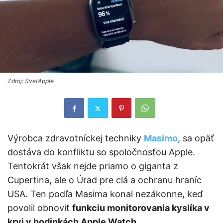
Zdroj: SvetApple
Výrobca zdravotníckej techniky
Masimo
, sa opäť
dostáva do konfliktu so spoločnosťou Apple.
Tentokrát však nejde priamo o giganta z
Cupertina, ale o Úrad pre clá a ochranu hraníc
USA. Ten podľa Masima konal nezákonne, keď
povolil obnoviť
funkciu monitorovania kyslíka v
krvi v hodinkách Apple Watch
.