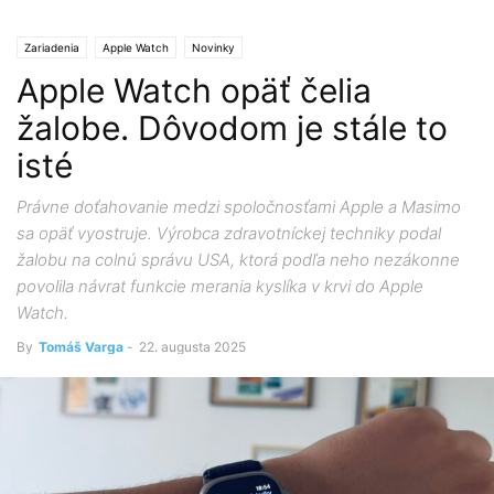
Zariadenia
Apple Watch
Novinky
Apple Watch opäť čelia
žalobe. Dôvodom je stále to
isté
Právne doťahovanie medzi spoločnosťami Apple a Masimo
sa opäť vyostruje. Výrobca zdravotníckej techniky podal
žalobu na colnú správu USA, ktorá podľa neho nezákonne
povolila návrat funkcie merania kyslíka v krvi do Apple
Watch.
By
Tomáš Varga
-
22. augusta 2025