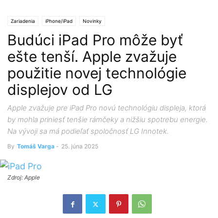
Zariadenia
iPhone/iPad
Novinky
Budúci iPad Pro môže byť
ešte tenší. Apple zvažuje
použitie novej technológie
displejov od LG
Apple zvažuje pre iPad Pro novú technológiu displeja, ktorá
by mohla priniesť tenšie rámčeky a nižšiu spotrebu energie.
Na vývoji sa má podieľať spoločnosť LG Innotek.
By
Tomáš Varga
-
25. júna 2025
Zdroj: Apple