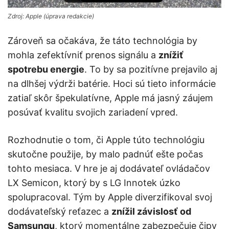
Zdroj: Apple (úprava redakcie)
Zároveň sa očakáva, že táto technológia by
mohla zefektívniť prenos signálu a
znížiť
spotrebu energie
. To by sa pozitívne prejavilo aj
na dlhšej výdrži batérie. Hoci sú tieto informácie
zatiaľ skôr špekulatívne, Apple má jasný záujem
posúvať kvalitu svojich zariadení vpred.
Rozhodnutie o tom, či Apple túto technológiu
skutočne použije, by malo padnúť ešte počas
tohto mesiaca. V hre je aj dodávateľ ovládačov
LX Semicon, ktorý by s LG Innotek úzko
spolupracoval. Tým by Apple diverzifikoval svoj
dodávateľský reťazec a
znížil závislosť od
Samsungu
, ktorý momentálne zabezpečuje čipy