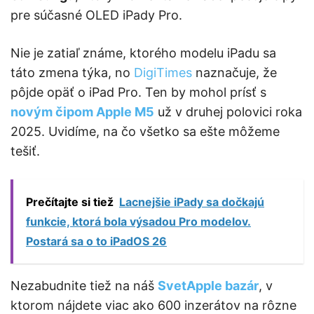
pre súčasné OLED iPady Pro.
Nie je zatiaľ známe, ktorého modelu iPadu sa
táto zmena týka, no
DigiTimes
naznačuje, že
pôjde opäť o iPad Pro. Ten by mohol prísť s
novým čipom Apple M5
už v druhej polovici roka
2025. Uvidíme, na čo všetko sa ešte môžeme
tešiť.
Prečítajte si tiež
Lacnejšie iPady sa dočkajú
funkcie, ktorá bola výsadou Pro modelov.
Postará sa o to iPadOS 26
Nezabudnite tiež na náš
SvetApple bazár
, v
ktorom nájdete viac ako 600 inzerátov na rôzne