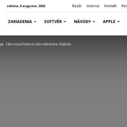
Bazár
Inzercia
Kontakt
Re
sobota, 8 augusta, 2026
ZARIADENIA
SOFTVÉR
NÁVODY
APPLE
uje. Táto nová funkcia nám extrémne chýbala