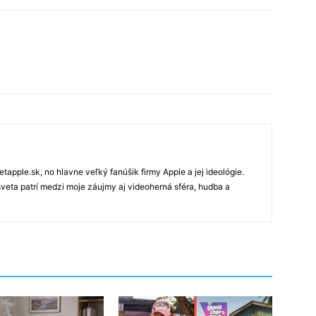
tapple.sk, no hlavne veľký fanúšik firmy Apple a jej ideológie.
veta patrí medzi moje záujmy aj videoherná sféra, hudba a