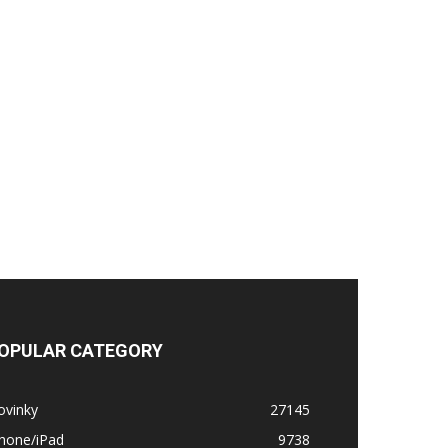
OPULAR CATEGORY
ovinky
27145
Phone/iPad
9738