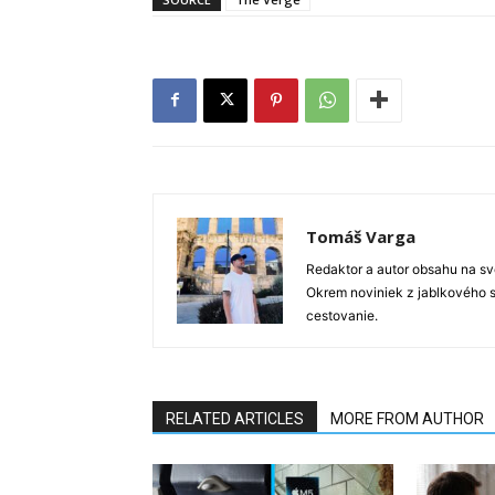
Tomáš Varga
Redaktor a autor obsahu na sve
Okrem noviniek z jablkového s
cestovanie.
RELATED ARTICLES
MORE FROM AUTHOR