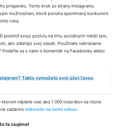
ho príspevku. Tento krok zo strany Instagramu
zovým možnostiam, ktoré ponúka spomínaný konkurent.
ohto roka.
 posilniť svoju pozíciu na trhu sociálnych médií tým,
tom, ako zdieľajú svoj obsah. Používate nahrávanie
y? Podeľte sa s nami o komentár na Facebooku alebo
nstagram? Takto vymažete svoj účet ľavou
 v ktorom nájdete viac ako 1 000 inzerátov na rôzne
plne zadarmo
kliknutím na tento odkaz
.
e ťa zaujímať