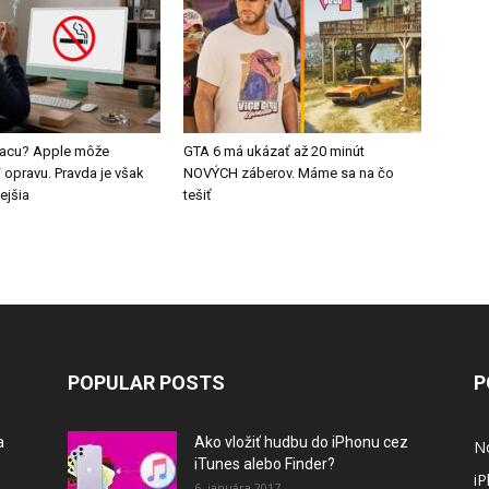
 Macu? Apple môže
GTA 6 má ukázať až 20 minút
pravu. Pravda je však
NOVÝCH záberov. Máme sa na čo
ejšia
tešiť
POPULAR POSTS
P
a
Ako vložiť hudbu do iPhonu cez
N
iTunes alebo Finder?
i
6. januára 2017