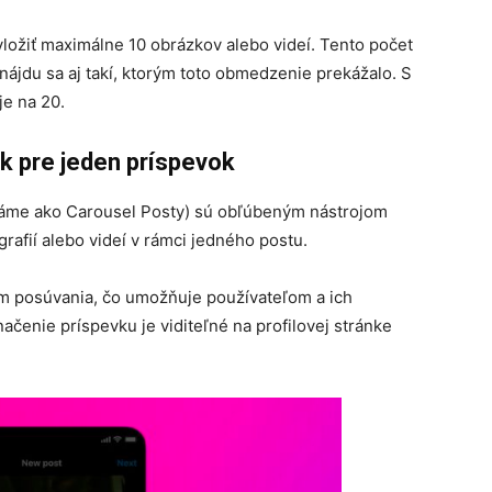
ožiť maximálne 10 obrázkov alebo videí. Tento počet
 nájdu sa aj takí, ktorým toto obmedzenie prekážalo. S
je na 20.
k pre jeden príspevok
známe ako Carousel Posty) sú obľúbeným nástrojom
grafií alebo videí v rámci jedného postu.
m posúvania, čo umožňuje používateľom a ich
čenie príspevku je viditeľné na profilovej stránke