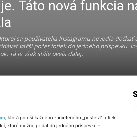
je. Táto nová funkcia 
la
torej sa používatelia Instagramu nevedia dočkať u
idávať väčší počet fotiek do jedného príspevku. I
k. Tá je však stále oveľa ďalej.
ram
, ktorá poteší každého zanieteného „postera“ fotiek.
ideí, ktoré možno pridať do jedného príspevku –