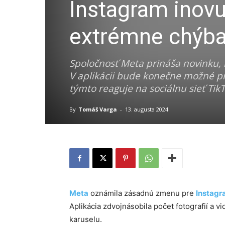
Instagram inovu
extrémne chýba
Spoločnosť Meta prináša novinku, k
V aplikácii bude konečne možné pr
týmto reaguje na sociálnu sieť TikTo
By
Tomáš Varga
-
13. augusta 2024
Meta
oznámila zásadnú zmenu pre
Instag
Aplikácia zdvojnásobila počet fotografií a v
karuselu.