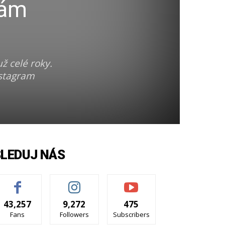
nám
ž celé roky.
nstagram
SLEDUJ NÁS
43,257
9,272
475
Fans
Followers
Subscribers