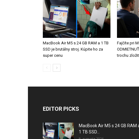
MacBook Air M5 s 24 GB RAM a 1 TB
Fajčíte pri
SSD je brutálny stroj. Kúpite ho za
ODMIETNUŤ o
super cenu
trochu zložit
EDITOR PICKS
MacBook Air M5 s 24 GB RAM 
1 TB SSD...
8. augusta 2026