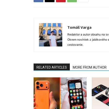
Tomáš Varga
Redaktor a autor obsahu na sve
Okrem noviniek z jablkového s
cestovanie.
RELATED ARTICLES
MORE FROM AUTHOR