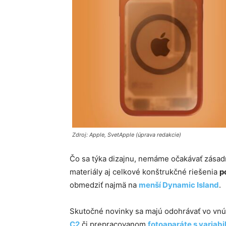
Zdroj: Apple, SvetApple (úprava redakcie)
Čo sa týka dizajnu, nemáme očakávať zása
materiály aj celkové konštrukčné riešenia
p
obmedziť najmä na
menší Dynamic Island
.
Skutočné novinky sa majú odohrávať vo vnú
C2
či prepracovanom
fotoaparáte s variabi