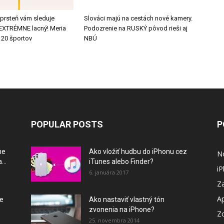
 prsteň vám sleduje
Slováci majú na cestách nové kamery.
e EXTRÉMNE lacný! Meria
Podozrenie na RUSKÝ pôvod rieši aj
 20 športov
NBÚ
POPULAR POSTS
P
ne
Ako vložiť hudbu do iPhonu cez
N
...
iTunes alebo Finder?
i
6. januára 2017
Za
A
je
Ako nastaviť vlastný tón
zvonenia na iPhone?
Z
25. novembra 2014