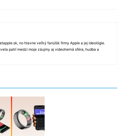
tapple.sk, no hlavne veľký fanúšik firmy Apple a jej ideológie.
veta patrí medzi moje záujmy aj videoherná sféra, hudba a