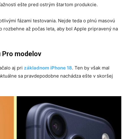
ťažnosti ešte pred ostrým štartom produkcie.
otlivými fázami testovania. Nejde teda o plnú masovú
lno rozbehne až počas leta, aby bol Apple pripravený na
u Pro modelov
čalo aj pri
základnom iPhone 18
. Ten by však mal
 aktuálne sa pravdepodobne nachádza ešte v skoršej