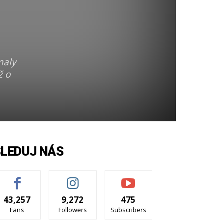
maly
ž o
SLEDUJ NÁS
43,257
9,272
475
Fans
Followers
Subscribers