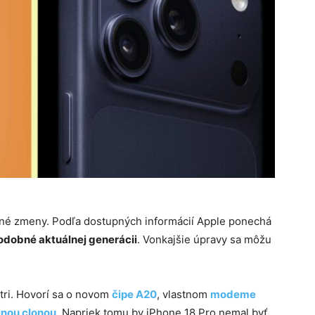
dné zmeny. Podľa dostupných informácií Apple ponechá
odobné aktuálnej generácii
. Vonkajšie úpravy sa môžu
tri. Hovorí sa o novom
čipe A20
, vlastnom
modeme
lnou clonou
. Napriek tomu by iPhone 18 Pro nemal byť