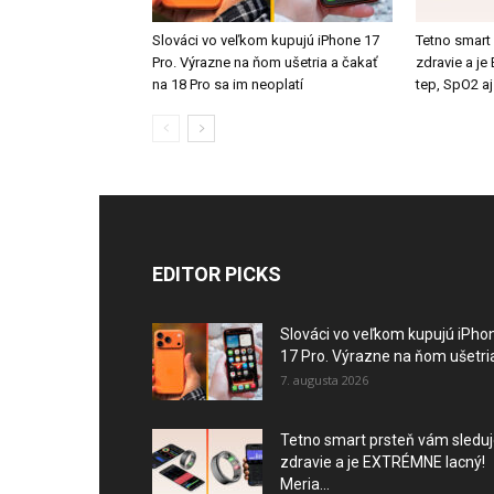
Slováci vo veľkom kupujú iPhone 17
Tetno smart
Pro. Výrazne na ňom ušetria a čakať
zdravie a j
na 18 Pro sa im neoplatí
tep, SpO2 aj
EDITOR PICKS
Slováci vo veľkom kupujú iPho
17 Pro. Výrazne na ňom ušetria
7. augusta 2026
Tetno smart prsteň vám sledu
zdravie a je EXTRÉMNE lacný!
Meria...