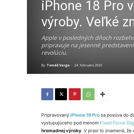
iPhone 18 Pro v
výroby. Veľké z
Apple v posledných dňoch rozbeho
pripravuje na jesenné predstavenie
revolúciu.
By
Tomáš Varga
-
24. februára 2026
Pripravovaný
iPhone 18 Pro
sa posúva do ďa
vystupujúceho pod menom
Fixed Focus Digi
hromadnej výroby
. V praxi to znamená, že 