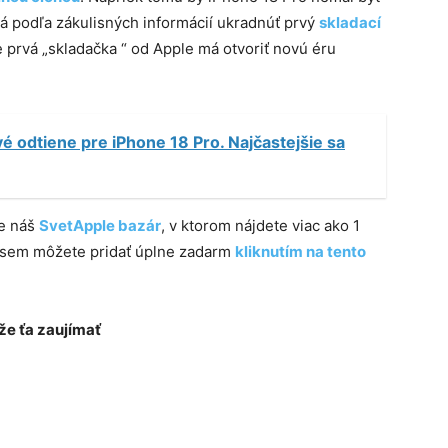
á podľa zákulisných informácií ukradnúť prvý
skladací
e prvá „skladačka “ od Apple má otvoriť novú éru
é odtiene pre iPhone 18 Pro. Najčastejšie sa
te náš
SvetApple bazár
, v ktorom nájdete viac ako 1
e sem môžete pridať úplne zadarm
kliknutím na tento
e ťa zaujímať