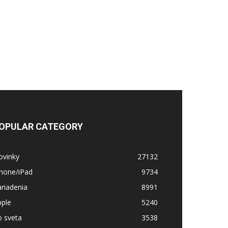
OPULAR CATEGORY
ovinky
27132
Phone/iPad
9734
riadenia
8991
pple
5240
o sveta
3538