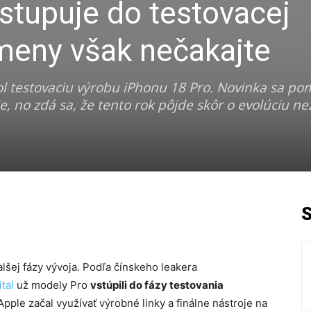
stupuje do testovacej
meny však nečakajte
l testovaciu výrobu iPhonu 18 Pro. Novinka sa po
, no zdá sa, že tento rok pôjde skôr o evolúciu ne
lšej fázy vývoja. Podľa čínskeho leakera
tal
už modely Pro
vstúpili do fázy testovania
Apple začal využívať výrobné linky a finálne nástroje na