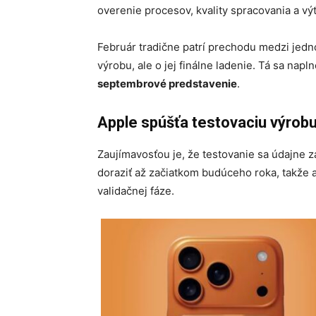
overenie procesov, kvality spracovania a vý
Február tradične patrí prechodu medzi jedn
výrobu, ale o jej finálne ladenie. Tá sa nap
septembrové predstavenie
.
Apple spúšťa testovaciu výrob
Zaujímavosťou je, že testovanie sa údajne za
doraziť až začiatkom budúceho roka, takže
validačnej fáze.