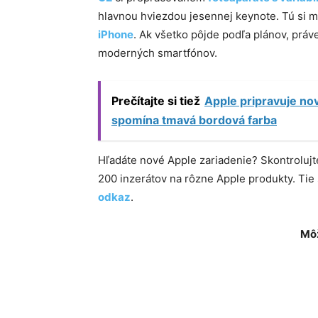
hlavnou hviezdou jesennej keynote. Tú si m
iPhone
. Ak všetko pôjde podľa plánov, práv
moderných smartfónov.
Prečítajte si tiež
Apple pripravuje nov
spomína tmavá bordová farba
Hľadáte nové Apple zariadenie? Skontroluj
200 inzerátov na rôzne Apple produkty. Ti
odkaz
.
Môž