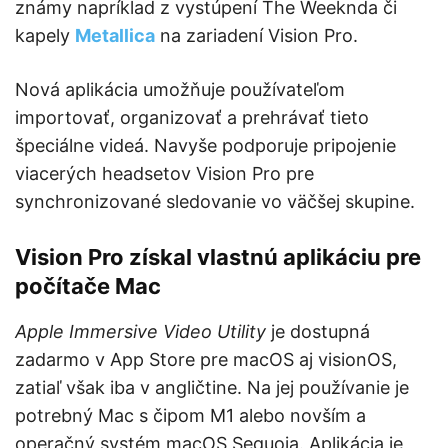
známy napríklad z vystúpení The Weeknda či
kapely
Metallica
na zariadení Vision Pro.
Nová aplikácia umožňuje používateľom
importovať, organizovať a prehrávať tieto
špeciálne videá. Navyše podporuje pripojenie
viacerých headsetov Vision Pro pre
synchronizované sledovanie vo väčšej skupine.
Vision Pro získal vlastnú aplikáciu pre
počítače Mac
Apple Immersive Video Utility
je dostupná
zadarmo v App Store pre macOS aj visionOS,
zatiaľ však iba v angličtine. Na jej používanie je
potrebný Mac s čipom M1 alebo novším a
operačný systém macOS Sequoia. Aplikácia je