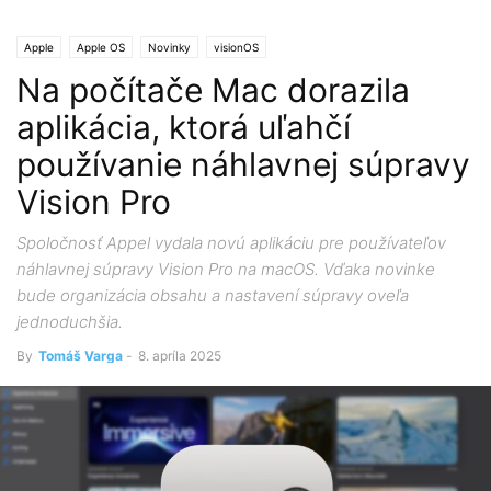
Apple
Apple OS
Novinky
visionOS
Na počítače Mac dorazila
aplikácia, ktorá uľahčí
používanie náhlavnej súpravy
Vision Pro
Spoločnosť Appel vydala novú aplikáciu pre používateľov
náhlavnej súpravy Vision Pro na macOS. Vďaka novinke
bude organizácia obsahu a nastavení súpravy oveľa
jednoduchšia.
By
Tomáš Varga
-
8. apríla 2025