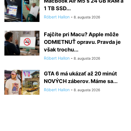
MacBook Air M5 s 24 GB RAM a
1 TB SSD...
Róbert Hallon
-
8. augusta 2026
Fajčíte pri Macu? Apple môže
ODMIETNUŤ opravu. Pravda je
však trochu...
Róbert Hallon
-
8. augusta 2026
GTA 6 má ukázať až 20 minút
NOVÝCH záberov. Máme sa...
Róbert Hallon
-
8. augusta 2026