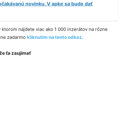
čakávanú novinku. V apke sa bude dať
 v ktorom nájdete viac ako 1 000 inzerátov na rôzne
plne zadarmo
kliknutím na tento odkaz
.
e ťa zaujímať