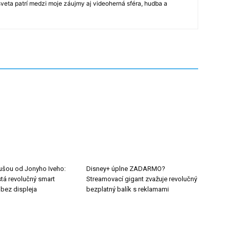
veta patrí medzi moje záujmy aj videoherná sféra, hudba a
ušou od Jonyho Iveho:
Disney+ úplne ZADARMO?
tá revolučný smart
Streamovací gigant zvažuje revolučný
 bez displeja
bezplatný balík s reklamami