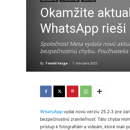
Okamžite aktual
WhatsApp rieši
Spoločnosť Meta vydala novú aktua
bezpečnostnú chybu. Používatelia
By
Tomáš Varga
-
1. februára 2025
WhatsApp
vydal novú verziu 25.2.3 pre zar
bezpečnostnú zraniteľnosť. Táto chyba moh
prístup k fotografiám a videám, ktoré mali