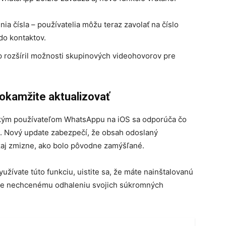
a čísla – používatelia môžu teraz zavolať na číslo
do kontaktov.
rozšíril možnosti skupinových videohovorov pre
 okamžite aktualizovať
tkým používateľom WhatsAppu na iOS sa odporúča čo
re. Nový update zabezpečí, že obsah odoslaný
zaj zmizne, ako bolo pôvodne zamýšľané.
žívate túto funkciu, uistite sa, že máte nainštalovanú
te nechcenému odhaleniu svojich súkromných