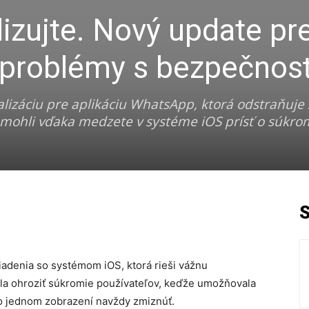
izujte. Nový update pr
 problémy s bezpečnos
lizáciu pre aplikáciu WhatsApp, ktorá odstraňuje
 mohli vďaka medzete v systéme iOS prísť o súkr
iadenia so systémom iOS, ktorá rieši vážnu
la ohroziť súkromie používateľov, keďže umožňovala
 po jednom zobrazení navždy zmiznúť.