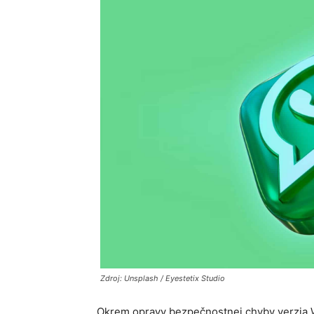
Zdroj: Unsplash / Eyestetix Studio
Okrem opravy bezpečnostnej chyby verzia W