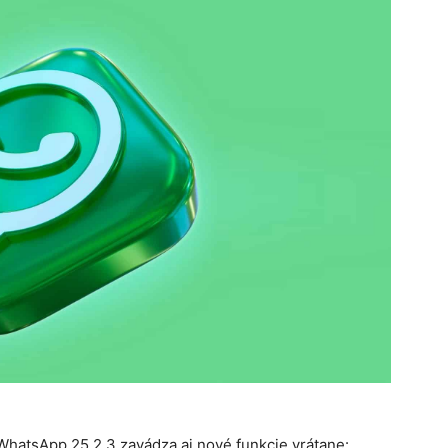
hatsApp 25.2.3 zavádza aj nové funkcie vrátane: