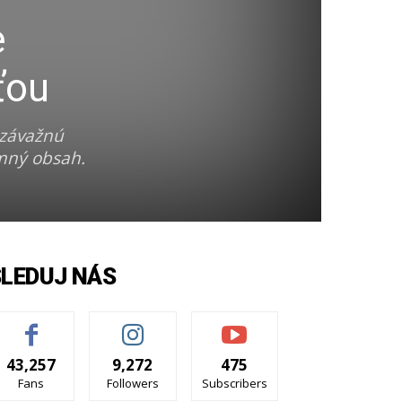
e
ťou
 závažnú
omný obsah.
SLEDUJ NÁS
43,257
9,272
475
Fans
Followers
Subscribers