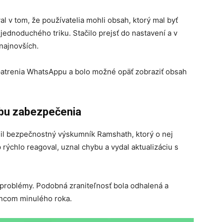
l v tom, že používatelia mohli obsah, ktorý mal byť
jednoduchého triku. Stačilo prejsť do nastavení a v
 najnovších.
atrenia WhatsAppu a bolo možné opäť zobraziť obsah
ybu zabezpečenia
il bezpečnostný výskumník Ramshath, ktorý o nej
rýchlo reagoval, uznal chybu a vydal aktualizáciu s
ia problémy. Podobná zraniteľnosť bola odhalená a
ncom minulého roka.