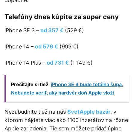
dopadne.
Telefóny dnes kúpite za super ceny
iPhone SE 3 –
od 357 €
(529 €)
iPhone 14 –
od 579 €
(999 €)
iPhone 14 Plus –
od 731 €
(1 149 €)
Prečítajte si tiež
iPhone SE 4 bude totálna šupa.
Nebudete veriť, aký hardvér doň Apple vloží
Nezabudnite tiež na náš
SvetApple bazár
, v
ktorom nájdete viac ako 1100 inzerátov na rôzne
Apple zariadenia. Tie sem môžete pridať úplne