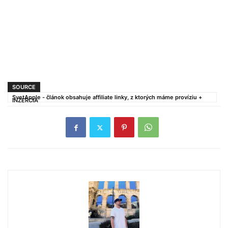
SOURCE
SvetApple - článok obsahuje affiliate linky, z ktorých máme províziu +
INZERCIA