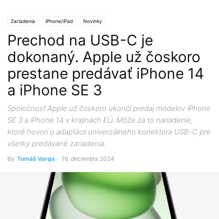
Zariadenia
iPhone/iPad
Novinky
Prechod na USB-C je
dokonaný. Apple už čoskoro
prestane predávať iPhone 14
a iPhone SE 3
Spoločnosť Apple už čoskoro ukončí predaj modelov iPhone
SE 3 a iPhone 14 v krajinách EÚ. Môže za to nariadenie,
ktoré hovorí o adaptácii univerzálneho konektora USB-C pre
všetky predávané zariadenia.
By
Tomáš Varga
-
16. decembra 2024