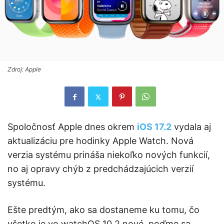
Zdroj: Apple
Spoločnosť Apple dnes okrem
iOS 17.2
vydala aj
aktualizáciu pre hodinky Apple Watch. Nová
verzia systému prináša niekoľko nových funkcií,
no aj opravy chýb z predchádzajúcich verzií
systému.
Ešte predtým, ako sa dostaneme ku tomu, čo
všetko je vo watchOS 10.2 nové, poďme sa