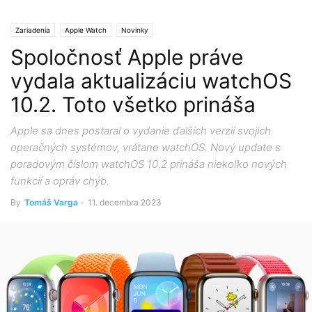
Zariadenia
Apple Watch
Novinky
Spoločnosť Apple práve
vydala aktualizáciu watchOS
10.2. Toto všetko prináša
Apple sa dnes postaral o vydanie ďalších verzií svojich
operačných systémov, vrátane watchOS. Nový update s
poradovým číslom watchOS 10.2 prináša niekoľko nových
funkcií a opráv chýb.
By
Tomáš Varga
-
11. decembra 2023