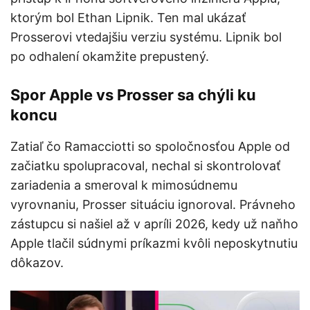
ktorým bol Ethan Lipnik. Ten mal ukázať
Prosserovi vtedajšiu verziu systému. Lipnik bol
po odhalení okamžite prepustený.
Spor Apple vs Prosser sa chýli ku
koncu
Zatiaľ čo Ramacciotti so spoločnosťou Apple od
začiatku spolupracoval, nechal si skontrolovať
zariadenia a smeroval k mimosúdnemu
vyrovnaniu, Prosser situáciu ignoroval. Právneho
zástupcu si našiel až v apríli 2026, kedy už naňho
Apple tlačil súdnymi príkazmi kvôli neposkytnutiu
dôkazov.