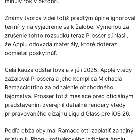
minulý rok v októbri.
Známy tvorca videí totiž predtým úplne ignoroval
termíny na vyjadrenie sa k žalobe. Výmenou za
zrušenie tohto rozsudku teraz Prosser súhlasil,
že Applu odovzdá materiály, ktoré doteraz
odmietal poskytnúť.
Celá kauza odštartovala v júli 2025. Apple vtedy
zažaloval Prossera a jeho komplica Michaela
Ramacciottiho za odhalenie obchodného
tajomstva. Prosser totiž mesiace pred oficiálnym
predstavením zverejnil detailné rendery vtedy
pripravovaného dizajnu Liquid Glass pre iOS 26.
Podľa obžaloby mal Ramacciotti zaplatiť za tajný
prístup k iPhonu softvérového inžiniera Applu,