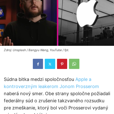
Zdroj: Unsplash / Bangyu Wang, YouTube / fpt.
Súdna bitka medzi spoločnosťou
Apple a
kontroverzným leakerom Jonom Prosserom
naberá nový smer. Obe strany spoločne požiadali
federálny súd o zrušenie takzvaného rozsudku
pre zmeškanie, ktorý bol voči Prosserovi vydaný