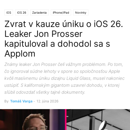
iOS
iOS 26
Zariadenia
iPhone/iPad
Novinky
Zvrat v kauze úniku o iOS 26.
Leaker Jon Prosser
kapituloval a dohodol sa s
Applom
Známy leaker Jon Prosser čelí vážnym problémom. Po tom,
čo ignoroval súdne lehoty v spore so spoločnosťou Apple
kvôli masívnemu úniku dizajnu Liquid Glass, musel nakoniec
ustúpiť. S kalifornským gigantom uzavrel dohodu, v ktorej
sľúbil odovzdať všetky tajné dokumenty.
By
Tomáš Varga
-
12. júna 2026