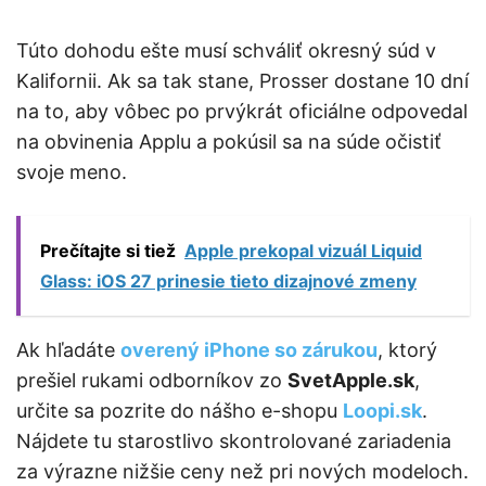
Túto dohodu ešte musí schváliť okresný súd v
Kalifornii. Ak sa tak stane, Prosser dostane 10 dní
na to, aby vôbec po prvýkrát oficiálne odpovedal
na obvinenia Applu a pokúsil sa na súde očistiť
svoje meno.
Prečítajte si tiež
Apple prekopal vizuál Liquid
Glass: iOS 27 prinesie tieto dizajnové zmeny
Ak hľadáte
overený iPhone so zárukou
, ktorý
prešiel rukami odborníkov zo
SvetApple.sk
,
určite sa pozrite do nášho e-shopu
Loopi.sk
.
Nájdete tu starostlivo skontrolované zariadenia
za výrazne nižšie ceny než pri nových modeloch.