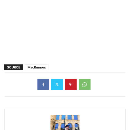
SOURCE
MacRumors