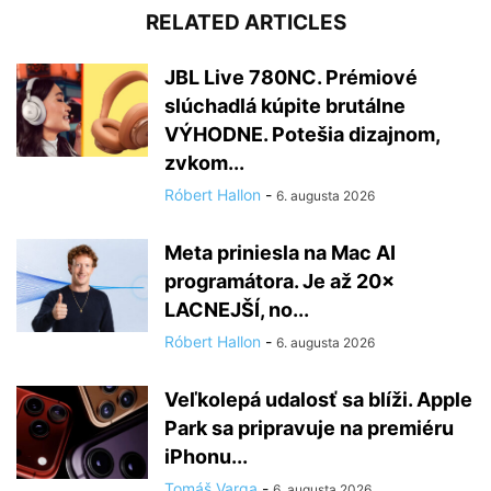
RELATED ARTICLES
JBL Live 780NC. Prémiové
slúchadlá kúpite brutálne
VÝHODNE. Potešia dizajnom,
zvkom...
Róbert Hallon
-
6. augusta 2026
Meta priniesla na Mac AI
programátora. Je až 20×
LACNEJŠÍ, no...
Róbert Hallon
-
6. augusta 2026
Veľkolepá udalosť sa blíži. Apple
Park sa pripravuje na premiéru
iPhonu...
Tomáš Varga
-
6. augusta 2026