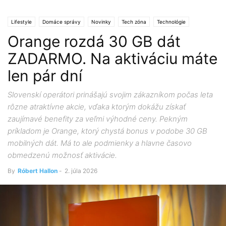
Lifestyle
Domáce správy
Novinky
Tech zóna
Technológie
Orange rozdá 30 GB dát
ZADARMO. Na aktiváciu máte
len pár dní
Slovenskí operátori prinášajú svojim zákazníkom počas leta
rôzne atraktívne akcie, vďaka ktorým dokážu získať
zaujímavé benefity za veľmi výhodné ceny. Pekným
príkladom je Orange, ktorý chystá bonus v podobe 30 GB
mobilných dát. Má to ale podmienky a hlavne časovo
obmedzenú možnosť aktivácie.
By
Róbert Hallon
-
2. júla 2026