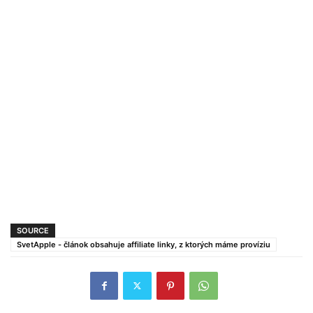
SOURCE
SvetApple - článok obsahuje affiliate linky, z ktorých máme províziu