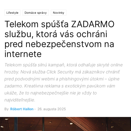
Lifestyle
Domáce správy
Novinky
Telekom spúšťa ZADARMO
službu, ktorá vás ochráni
pred nebezpečenstvom na
internete
Telekom spúšťa silnú kampaň, ktorá odhaľuje skryté online
hrozby. Nová služba Click Security má zákazníkov chrániť
pred podvodnými webmi a phishingovými útokmi – úplne
zadarmo. Kreatívna reklama s exotickým pavúkom vám
ukáže, že to najnebezpečnejšie nie je vždy to
najviditeľnejšie.
By
Róbert Hallon
-
26. augusta 2025