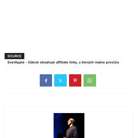
SOURCE
SvetApple - článok obsahuje affiliate linky, z ktorých máme províziu