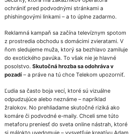
ochrániť pred podvodnými stránkami a
phishingovými linkami – a to úplne zadarmo.
Reklamná kampaň sa začína televíznym spotom
z prostredia obchodu s domácimi zvieratami. V
ňom sledujeme muža, ktorý sa bezhlavo zamiluje
do exotického pavúka. To však nie je hlavné
posolstvo.
Skutočná hrozba sa odohráva v
pozadí
– a práve na tú chce Telekom upozorniť.
Ľudia sa často boja vecí, ktoré sú vizuálne
odpudzujúce alebo neznáme – napríklad
žralokov. No prehliadame skutočné riziká ako
komáre či podvodné e-maily. Chceli sme túto
metaforu preniesť do sveta online nástrah, ktoré
si málokto uvedomuje – vysvetľuje kreatívu Adam