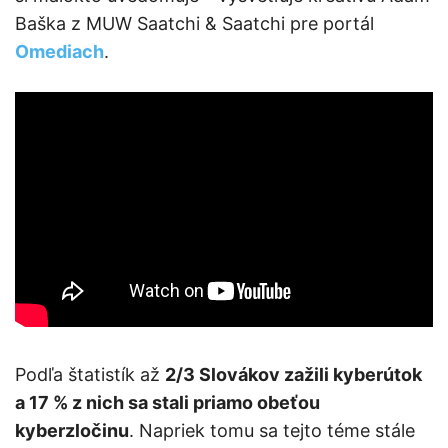
Baška z MUW Saatchi & Saatchi pre portál
Omediach
.
Podľa štatistík až
2/3 Slovákov zažili kyberútok
a 17 % z nich sa stali priamo obeťou
kyberzločinu
. Napriek tomu sa tejto téme stále