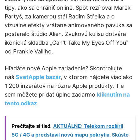
tipy, ako sa chrániť online. Spot režíroval Marek
Partyš, za kamerou stál Radim Střelka a o
vizuálne efekty vrátane animovaného pavúka sa
postaralo štúdio Alien. Zvukovú kulisu dotvára
ikonická skladba „Can’t Take My Eyes Off You“
od Frankie Valliho.
Hľadáte nové Apple zariadenie? Skontrolujte
náš
SvetApple bazár
, v ktorom nájdete viac ako
1 200 inzerátov na rôzne Apple produkty. Tie
sem môžete pridať úplne zadarmo
kliknutím na
tento odkaz
.
Prečítajte si tiež
AKTUÁLNE: Telekom rozšíril
5G / 4G a predstavil novú mapu pokrytia. Skúste