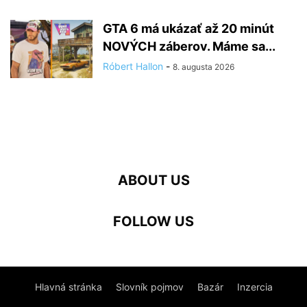
GTA 6 má ukázať až 20 minút
NOVÝCH záberov. Máme sa...
Róbert Hallon
-
8. augusta 2026
ABOUT US
FOLLOW US
Hlavná stránka
Slovník pojmov
Bazár
Inzercia