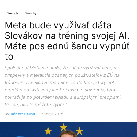
Návody
Novinky
Meta bude využívať dáta
Slovákov na tréning svojej AI.
Máte poslednú šancu vypnúť
to
Spoločnosť Meta oznámila, že začne využívať verejné
príspevky a interakcie dospelých používateľov z EÚ na
trénovanie svojich AI modelov. Tento krok, ktorý bol
predtým pozastavený kvôli obavám o súkromie, teraz
pokračuje po potvrdení súladu s európskymi predpismi.​
Vieme, ako to môžete vypnúť.
By
Róbert Hallon
-
26. mája 2025