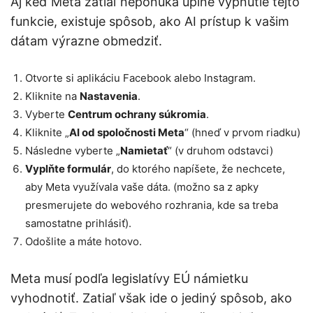
Aj keď Meta zatiaľ neponúka úplné vypnutie tejto
funkcie, existuje spôsob, ako AI prístup k vašim
dátam výrazne obmedziť.
Otvorte si aplikáciu Facebook alebo Instagram.
Kliknite na
Nastavenia
.
Vyberte
Centrum ochrany súkromia
.
Kliknite „
AI od spoločnosti Meta
“ (hneď v prvom riadku)
Následne vyberte „
Namietať
“ (v druhom odstavci)
Vyplňte formulár
, do ktorého napíšete, že nechcete,
aby Meta využívala vaše dáta. (možno sa z apky
presmerujete do webového rozhrania, kde sa treba
samostatne prihlásiť).
Odošlite a máte hotovo.
Meta musí podľa legislatívy EÚ námietku
vyhodnotiť. Zatiaľ však ide o jediný spôsob, ako