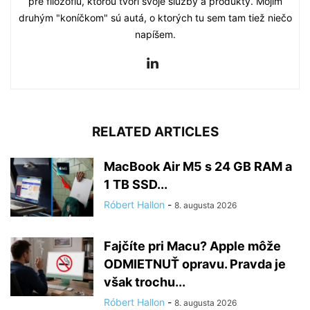
pre filozofiu, ktorou tvorí svoje služby a produkty. Mojím
druhým "koníčkom" sú autá, o ktorých tu sem tam tiež niečo
napíšem.
RELATED ARTICLES
MacBook Air M5 s 24 GB RAM a
1 TB SSD...
Róbert Hallon
-
8. augusta 2026
Fajčíte pri Macu? Apple môže
ODMIETNUŤ opravu. Pravda je
však trochu...
Róbert Hallon
-
8. augusta 2026