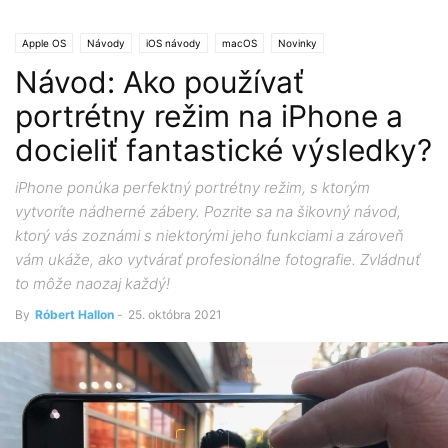
Apple OS
Návody
iOS návody
macOS
Novinky
Návod: Ako používať
portrétny režim na iPhone a
docieliť fantastické výsledky?
iPhone ponúka perfektný portrétny režim, s ktorým
vytvoríte nádherné zábery. Pozrite sa na šikovný návod,
ktorý vás zoznámi s niektorými jeho funkciami a zároveň
vám ukáže, ako vytvárať profesionálne fotografie. Zvládnuť
to môže naozaj každý!
By
Róbert Hallon
-
25. októbra 2021