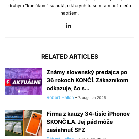
druhým "koníčkom" sú autá, o ktorých tu sem tam tiež niečo
napíšem.
RELATED ARTICLES
Známy slovenský predajca po
36 rokoch KONČÍ. Zákazníkom
odkazuje, čo s...
Róbert Hallon
-
7. augusta 2026
Firma z kauzy 34-tisíc iPhonov
SKONČILA. Jej pád môže
zasiahnuť SFZ
Róbert Hallon
-