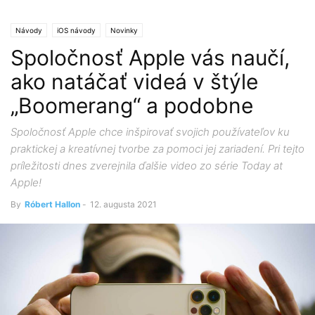
Návody
iOS návody
Novinky
Spoločnosť Apple vás naučí,
ako natáčať videá v štýle
„Boomerang“ a podobne
Spoločnosť Apple chce inšpirovať svojich používateľov ku
praktickej a kreatívnej tvorbe za pomoci jej zariadení. Pri tejto
príležitosti dnes zverejnila ďalšie video zo série Today at
Apple!
By
Róbert Hallon
-
12. augusta 2021