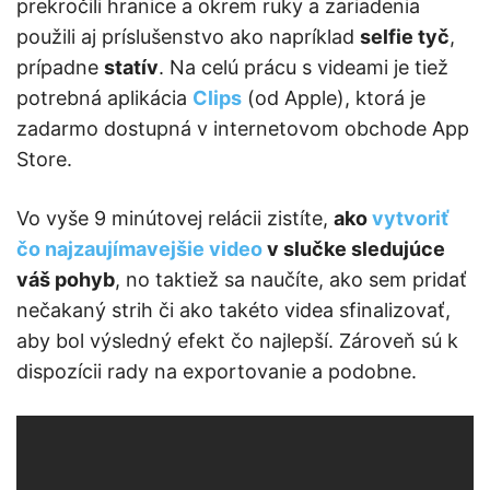
prekročili hranice a okrem ruky a zariadenia
použili aj príslušenstvo ako napríklad
selfie tyč
,
prípadne
statív
. Na celú prácu s videami je tiež
potrebná aplikácia
Clips
(od Apple), ktorá je
zadarmo dostupná v internetovom obchode App
Store.
Vo vyše 9 minútovej relácii zistíte,
ako
vytvoriť
čo najzaujímavejšie video
v slučke sledujúce
váš pohyb
, no taktiež sa naučíte, ako sem pridať
nečakaný strih či ako takéto videa sfinalizovať,
aby bol výsledný efekt čo najlepší. Zároveň sú k
dispozícii rady na exportovanie a podobne.