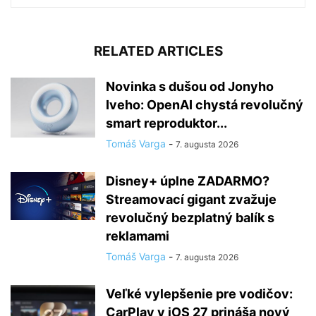
RELATED ARTICLES
Novinka s dušou od Jonyho
Iveho: OpenAI chystá revolučný
smart reproduktor...
Tomáš Varga
-
7. augusta 2026
Disney+ úplne ZADARMO?
Streamovací gigant zvažuje
revolučný bezplatný balík s
reklamami
Tomáš Varga
-
7. augusta 2026
Veľké vylepšenie pre vodičov:
CarPlay v iOS 27 prináša nový