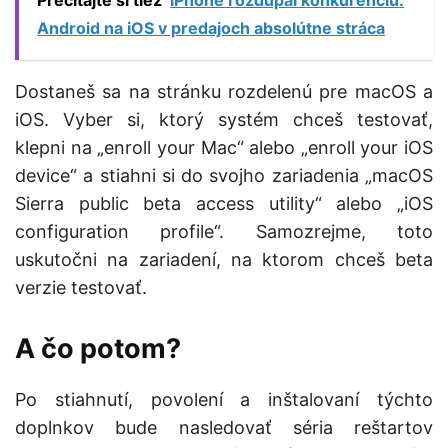
Prečítajte si tiež
iPhone rozdupal konkurenciu:
Android na iOS v predajoch absolútne stráca
Dostaneš sa na stránku rozdelenú pre macOS a
iOS. Vyber si, ktorý systém chceš testovať,
klepni na „enroll your Mac“ alebo „enroll your iOS
device“ a stiahni si do svojho zariadenia „macOS
Sierra public beta access utility“ alebo „iOS
configuration profile“. Samozrejme, toto
uskutočni na zariadení, na ktorom chceš beta
verzie testovať.
A čo potom?
Po stiahnutí, povolení a inštalovaní týchto
doplnkov bude nasledovať séria reštartov