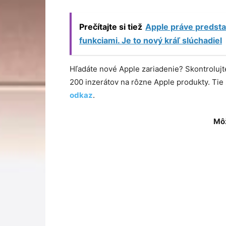
Prečítajte si tiež
Apple práve predsta
funkciami. Je to nový kráľ slúchadiel
Hľadáte nové Apple zariadenie? Skontroluj
200 inzerátov na rôzne Apple produkty. Ti
odkaz
.
Môž