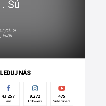
1. Sú
orých si
 kvôli
SLEDUJ NÁS
43,257
9,272
475
Fans
Followers
Subscribers