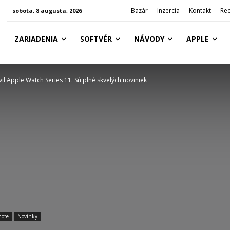
Bazár
Inzercia
Kontakt
Re
sobota, 8 augusta, 2026
ZARIADENIA
SOFTVÉR
NÁVODY
APPLE
il Apple Watch Series 11. Sú plné skvelých noviniek
note
Novinky