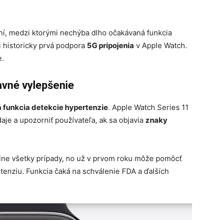
ní, medzi ktorými nechýba dlho očakávaná funkcia
i historicky prvá podpora
5G pripojenia
v Apple Watch.
e.
avné vylepšenie
 funkcia detekcie hypertenzie
. Apple Watch Series 11
je a upozorniť používateľa, ak sa objavia
znaky
plne všetky prípady, no už v prvom roku môže pomôcť
tenziu. Funkcia čaká na schválenie FDA a ďalších