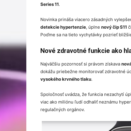
Series 11
.
Novinka prináša viacero zásadných vylepše
detekcie hypertenzie
, úplne
nový čip S11
č
Poďme sa na tieto vychytávky pozrieť bližši
Nové zdravotné funkcie ako hl
Najväčšiu pozornosť si právom získava
nová
dokážu priebežne monitorovať zdravotné úda
vysokého krvného tlaku
.
Spoločnosť uvádza, že funkcia nezachytí ú
viac ako miliónu ľudí odhaliť neznámu hyper
regulačných orgánov.