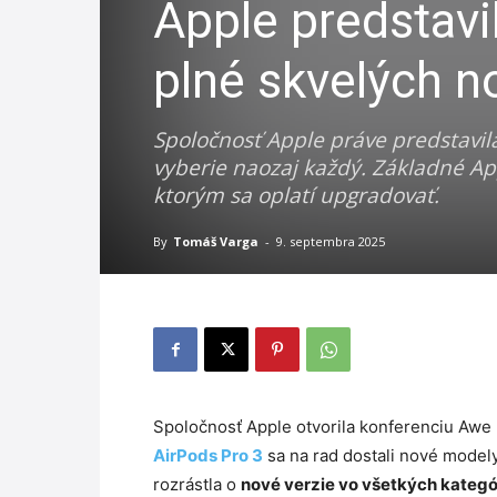
Apple predstavi
plné skvelých n
Spoločnosť Apple práve predstavil
vyberie naozaj každý. Základné App
ktorým sa oplatí upgradovať.
By
Tomáš Varga
-
9. septembra 2025
Spoločnosť Apple otvorila konferenciu Awe
AirPods Pro 3
sa na rad dostali nové model
rozrástla o
nové verzie vo všetkých kategó