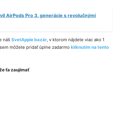
vil AirPods Pro 3. generácie s revolučnými
te náš
SvetApple bazár
, v ktorom nájdete viac ako 1
e sem môžete pridať úplne zadarmo
kliknutím na tento
e ťa zaujímať