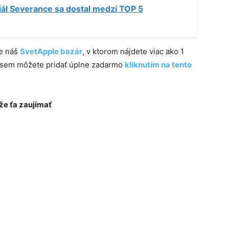
iál Severance sa dostal medzi TOP 5
te náš
SvetApple bazár
, v ktorom nájdete viac ako 1
e sem môžete pridať úplne zadarmo
kliknutím na tento
e ťa zaujímať