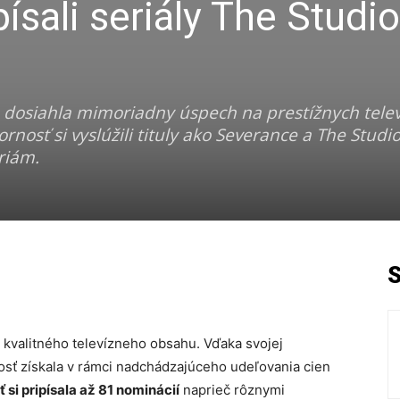
písali seriály The Studio
 dosiahla mimoriadny úspech na prestížnych tele
osť si vyslúžili tituly ako Severance a The Studi
riám.
i kvalitného televízneho obsahu. Vďaka svojej
sť získala v rámci nadchádzajúceho udeľovania cien
 si pripísala až 81 nominácií
naprieč rôznymi