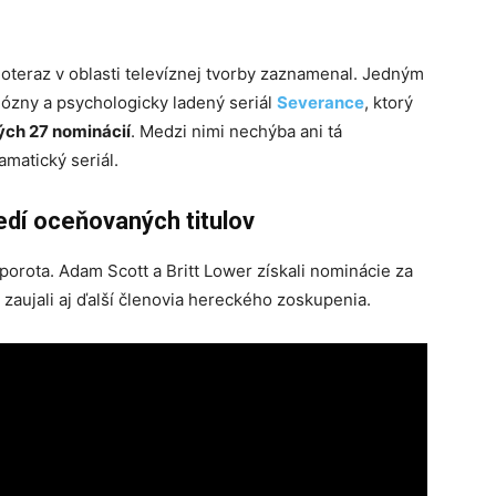
doteraz v oblasti televíznej tvorby zaznamenal. Jedným
ózny a psychologicky ladený seriál
Severance
, ktorý
ých 27 nominácií
. Medzi nimi nechýba ani tá
matický seriál.
edí oceňovaných titulov
porota. Adam Scott a Britt Lower získali nominácie za
zaujali aj ďalší členovia hereckého zoskupenia.