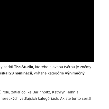
y seriál
The Studio
, ktorého hlavnou tvárou je známy
získal 23 nominácií
, vrátane kategórie
výnimočný
olu, zatiaľ čo Ike Barinholtz, Kathryn Hahn a
ereckých vedľajších kategóriách. Ak ste tento seriál