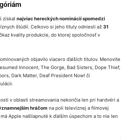
egóriám
5 získal
najviac hereckých nominácií spomedzi
íznych štúdií. Celkovo si jeho tituly odniesli až
31
dôkaz kvality produkcie, do ktorej spoločnosť v
minovaných objavilo viacero ďalších titulov. Menovite
Presumed Innocent, The Gorge, Bad Sisters, Dope Thief,
ors, Dark Matter, Deaf President Now! či
lácii.
osti v oblasti streamovania nekončia len pri hardvéri a
významnejším hráčom
na poli televíznej a filmovej
má Apple našliapnuté k ďalším úspechom a to nie len