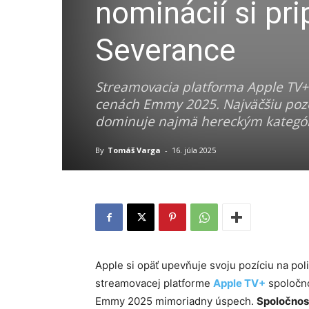
nominácií si pri
Severance
Streamovacia platforma Apple TV+
cenách Emmy 2025. Najväčšiu pozorn
dominuje najmä hereckým kategó
By
Tomáš Varga
-
16. júla 2025
Apple si opäť upevňuje svoju pozíciu na pol
streamovacej platforme
Apple TV+
spoločno
Emmy 2025 mimoriadny úspech.
Spoločnosť