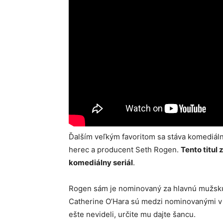
Ďalším veľkým favoritom sa stáva komediáln
herec a producent Seth Rogen.
Tento titul 
komediálny seriál
.
Rogen sám je nominovaný za hlavnú mužskú r
Catherine O’Hara sú medzi nominovanými v h
ešte nevideli, určite mu dajte šancu.