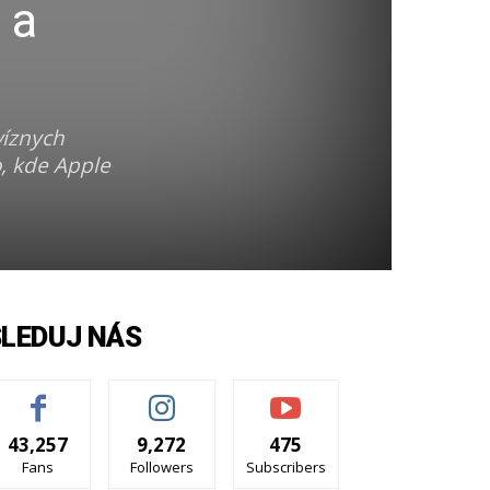
 a
víznych
o, kde Apple
SLEDUJ NÁS
43,257
9,272
475
Fans
Followers
Subscribers