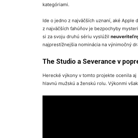
kategóriami.
Ide o jedno z najväčších uznaní, aké Apple 
z najväčších ťahúňov je bezpochyby mysteri
si za svoju druhú sériu vyslúžil
neuveriteľn
najprestížnejšia nominácia na výnimočný dra
The Studio a Severance v popr
Herecké výkony v tomto projekte ocenila aj 
hlavnú mužskú a ženskú rolu. Výkonmi však 