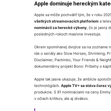
Apple dominuje hereckým kat
Apple sa môže pochváliť tým, že v roku 202
všetkých streamovacích platforiem
a telev
nominácií za herecké výkony
, čo je jasný 
posledných rokoch masívne investuje.
Okrem spomínanej dvojice sa na zozname no
ide o seriály ako Slow Horses, Shrinking, 
Disclaimer, Pachinko, Your Friends & Neighb
dokumentárny projekt Bono: Príbehy o kapitu
Apple tak jasne ukazuje, že ambície spoločn
technológiách.
Apple TV+ sa stáva čoraz 
produkcie. S 81 nomináciami na ceny Emmy 
v očiach kritikov, ale aj divákov.