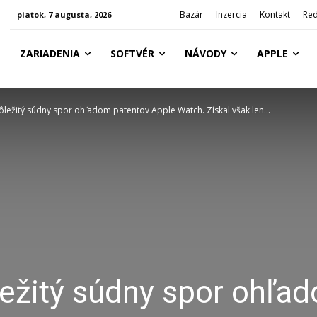
Bazár
Inzercia
Kontakt
Red
piatok, 7 augusta, 2026
ZARIADENIA
SOFTVÉR
NÁVODY
APPLE
ôležitý súdny spor ohľadom patentov Apple Watch. Získal však len...
ležitý súdny spor ohľa