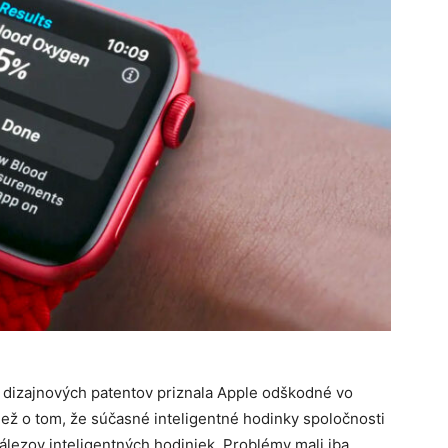
 dizajnových patentov priznala Apple odškodné vo
iež o tom, že súčasné inteligentné hodinky spoločnosti
lezov inteligentných hodiniek. Problémy mali iba