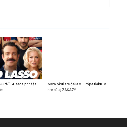
 SPÄŤ. 4. séria prináša
Meta okuliare čelia v Európe tlaku. V
tím
hre sú aj ZÁKAZY