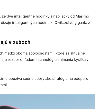
 že dve inteligentné hodinky a nabíjačky od Masimo
dizajn inteligentných hodiniek. O víťazstve giganta z
majú v zuboch
ých medzi oboma spoločnosťami, ktoré sa aktuálne
ch je rozpor ohľadom technológie snímania kyslíka v
simo používa súdne spory ako stratégiu na podporu
kami.