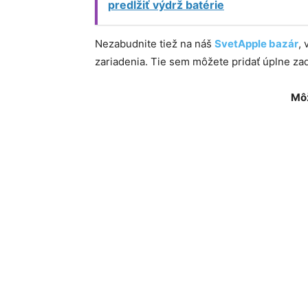
predĺžiť výdrž batérie
Nezabudnite tiež na náš
SvetApple bazár
,
zariadenia. Tie sem môžete pridať úplne z
Môž