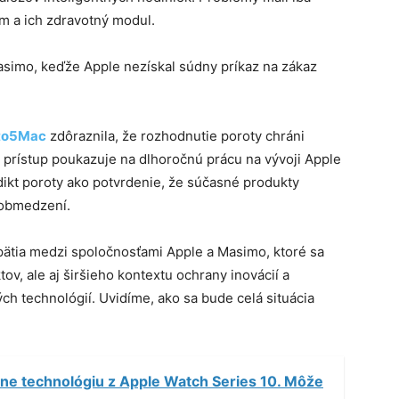
m a ich zdravotný modul.
Masimo, keďže Apple nezískal súdny príkaz na zákaz
to5Mac
zdôraznila, že rozhodnutie poroty chráni
o prístup poukazuje na dlhoročnú prácu na vývoji Apple
ikt poroty ako potvrdenie, že súčasné produkty
 obmedzení.
ätia medzi spoločnosťami Apple a Masimo, ktoré sa
ov, ale aj širšieho kontextu ochrany inovácií a
ch technológií. Uvidíme, ako sa bude celá situácia
ne technológiu z Apple Watch Series 10. Môže