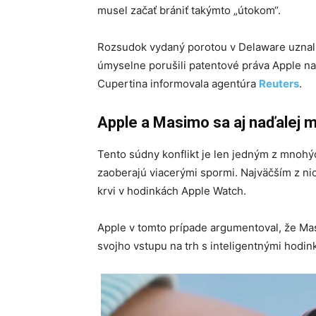
musel začať brániť takýmto „útokom“.
Rozsudok vydaný porotou v Delaware uznal,
úmyselne porušili patentové práva Apple na 
Cupertina informovala agentúra
Reuters
.
Apple a Masimo sa aj naďalej 
Tento súdny konflikt je len jedným z mnoh
zaoberajú viacerými spormi. Najväčším z ni
krvi v hodinkách Apple Watch.
Apple v tomto prípade argumentoval, že Ma
svojho vstupu na trh s inteligentnými hodin