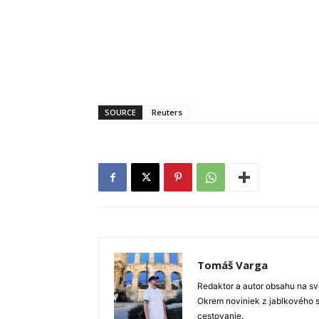
SOURCE
Reuters
Tomáš Varga
Redaktor a autor obsahu na sve
Okrem noviniek z jablkového s
cestovanie.