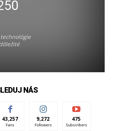
 250
 technológie
dôležité
SLEDUJ NÁS
43,257
9,272
475
Fans
Followers
Subscribers