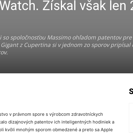
Watch. Získal však len
di so spoločnosťou Massimo ohľadom patentov pre
Gigant z Cupertina si v jednom zo sporov pripísal 
rov.
tvo v právnom spore s výrobcom zdravotníckych
alo dizajnových patentov ich inteligentných hodiniek a
li kvôli mnohým sporom obmedzené a preto sa Apple