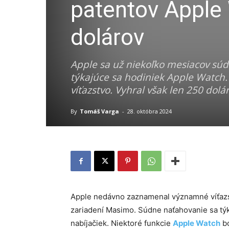
patentov Apple 
dolárov
Apple sa už niekoľko mesiacov sú
týkajúce sa hodiniek Apple Watch. 
víťazstvo. Vyhral však len 250 dolá
By
Tomáš Varga
-
28. októbra 2024
Apple nedávno zaznamenal významné víťazs
zariadení Masimo. Súdne naťahovanie sa týk
nabíjačiek. Niektoré funkcie
Apple Watch
bo