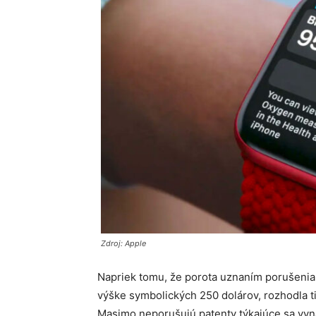
Zdroj: Apple
Napriek tomu, že porota uznaním porušenia
výške symbolických 250 dolárov, rozhodla t
Masimo neporušujú patenty týkajúce sa vyná