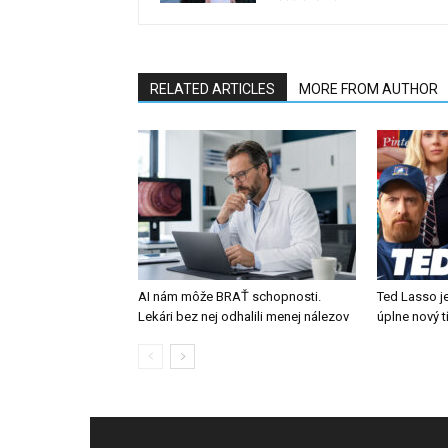
RELATED ARTICLES
MORE FROM AUTHOR
AI nám môže BRAŤ schopnosti.
Ted Lasso je
Lekári bez nej odhalili menej nálezov
úplne nový 