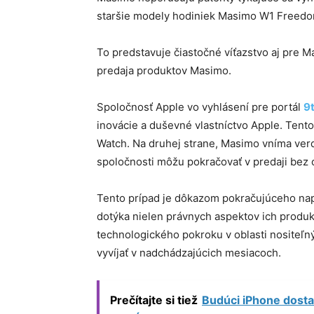
staršie modely hodiniek Masimo W1 Freedo
To predstavuje čiastočné víťazstvo aj pre 
predaja produktov Masimo.
Spoločnosť Apple vo vyhlásení pre portál
9
inovácie a duševné vlastníctvo Apple. Tent
Watch. Na druhej strane, Masimo vníma verd
spoločnosti môžu pokračovať v predaji bez
Tento prípad je dôkazom pokračujúceho nap
dotýka nielen právnych aspektov ich produkt
technologického pokroku v oblasti nositeľný
vyvíjať v nadchádzajúcich mesiacoch.
Prečítajte si tiež
Budúci iPhone dosta