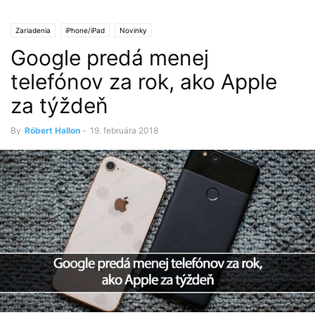
Zariadenia
iPhone/iPad
Novinky
Google predá menej
telefónov za rok, ako Apple
za týždeň
By
Róbert Hallon
-
19. februára 2018