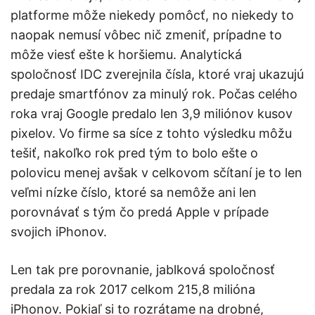
platforme môže niekedy pomôcť, no niekedy to
naopak nemusí vôbec nič zmeniť, prípadne to
môže viesť ešte k horšiemu. Analytická
spoločnosť IDC zverejnila čísla, ktoré vraj ukazujú
predaje smartfónov za minulý rok. Počas celého
roka vraj Google predalo len 3,9 miliónov kusov
pixelov. Vo firme sa síce z tohto výsledku môžu
tešiť, nakoľko rok pred tým to bolo ešte o
polovicu menej avšak v celkovom sčítaní je to len
veľmi nízke číslo, ktoré sa nemôže ani len
porovnávať s tým čo predá Apple v prípade
svojich iPhonov.
Len tak pre porovnanie, jablková spoločnosť
predala za rok 2017 celkom 215,8 milióna
iPhonov. Pokiaľ si to rozrátame na drobné,