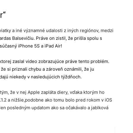
r“
iatky a iné významné udalosti z iných regiónov, medzi
das Balsevičiu. Práve on zistil, že prišla spolu s
 súčasný iPhone 5S a iPad Air!
ktorej zaslal video zobrazujúce práve tento problém.
 že si priznali chybu a zároveň oznámili, že ju
ydajú niekedy v nasledujúcich týždňoch.
tým, že v nej Apple zapláta diery, vďaka ktorým ho
7.1.2 a nižšie,podobne ako tomu bolo pred rokom v iOS
sa len posledným updatom ako sa očakávalo a jablková