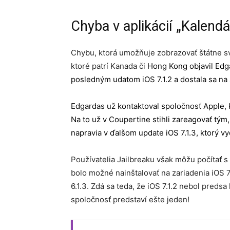
Chyba v aplikácií „Kalendá
Chybu, ktorá umožňuje zobrazovať štátne sv
ktoré patrí Kanada či
Hong Kong objavil Edgar
posledným udatom iOS 7.1.2 a dostala sa na
Edgardas už kontaktoval spoločnosť Apple, 
Na to už v Coupertine stihli zareagovať tým,
napravia v ďalšom update iOS 7.1.3, ktorý v
Používatelia Jailbreaku však môžu počítať s 
bolo možné nainštalovať na zariadenia iOS 
6.1.3. Zdá sa teda, že iOS 7.1.2 nebol pred
spoločnosť predstaví ešte jeden!