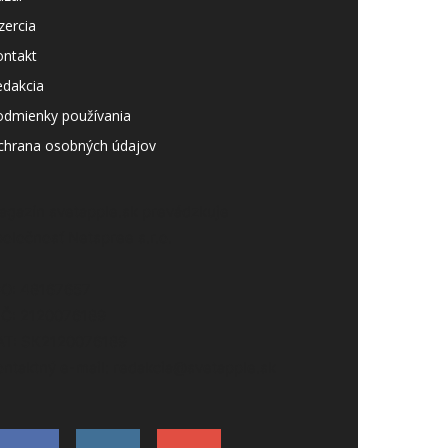
zercia
ontakt
edakcia
odmienky používania
chrana osobných údajov
agazín svetapple.sk prevádzkuje
poločnosť Netspree s.r.o.
ČO: 48167657
IČ: 2120076189
AT: SK2120076189
ontaktný e-mail: redakcia@svetapple.sk