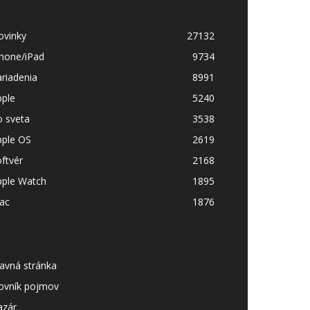
ovinky
27132
Phone/iPad
9734
riadenia
8991
pple
5240
o sveta
3538
pple OS
2619
ftvér
2168
pple Watch
1895
ac
1876
avná stránka
lovník pojmov
azár