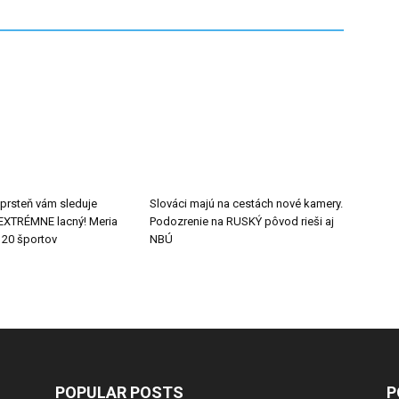
 prsteň vám sleduje
Slováci majú na cestách nové kamery.
e EXTRÉMNE lacný! Meria
Podozrenie na RUSKÝ pôvod rieši aj
 20 športov
NBÚ
POPULAR POSTS
P