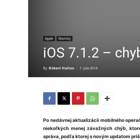
Apple
Novinky
iOS 7.1.2 – chyb
By
Róbert Hallon
-
7. júla 2014
Po nedávnej aktualizácií mobilného oper
niekoľkých menej závažných chýb, ktoré 
správa, podľa ktorej s novým updatom prišl