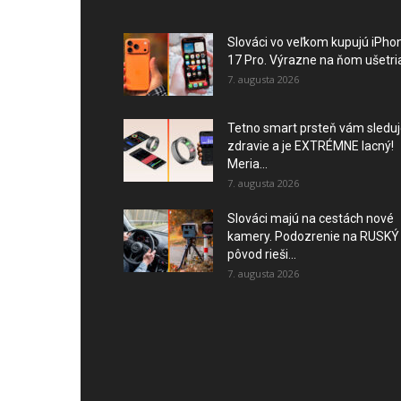
Slováci vo veľkom kupujú iPho
17 Pro. Výrazne na ňom ušetria
7. augusta 2026
Tetno smart prsteň vám sledu
zdravie a je EXTRÉMNE lacný!
Meria...
7. augusta 2026
Slováci majú na cestách nové
kamery. Podozrenie na RUSKÝ
pôvod rieši...
7. augusta 2026