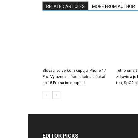
RELATED ARTICLES
MORE FROM AUTHOR
Slováci vo veľkom kupujú iPhone 17
Tetno smart
Pro. Výrazne na ňom ušetria a čakať
zdravie a j
na 18 Pro sa im neoplatí
tep, SpO2 aj
EDITOR PICKS