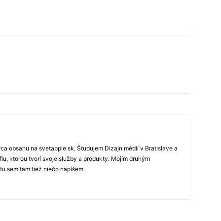
rca obsahu na svetapple.sk. Študujem Dizajn médií v Bratislave a
fiu, ktorou tvorí svoje služby a produkty. Mojím druhým
 tu sem tam tiež niečo napíšem.