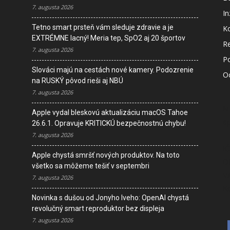
7. augusta 2026
In
Tetno smart prsteň vám sleduje zdravie a je
K
EXTRÉMNE lacný! Meria tep, SpO2 aj 20 športov
R
7. augusta 2026
P
Slováci majú na cestách nové kamery. Podozrenie
O
na RUSKÝ pôvod rieši aj NBÚ
7. augusta 2026
M
Apple vydal bleskovú aktualizáciu macOS Tahoe
s
26.6.1. Opravuje KRITICKÚ bezpečnostnú chybu!
7. augusta 2026
I
Apple chystá smršť nových produktov. Na toto
D
všetko sa môžeme tešiť v septembri
V
7. augusta 2026
K
Novinka s dušou od Jonyho Iveho: OpenAI chystá
revolučný smart reproduktor bez displeja
7. augusta 2026