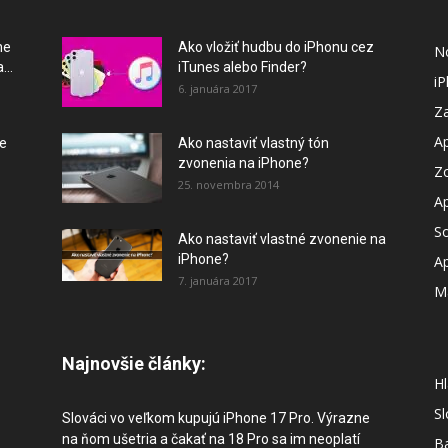
ne
Ako vložiť hudbu do iPhonu cez
N
...
iTunes alebo Finder?
i
6. januára 2017
Za
A
je
Ako nastaviť vlastný tón
zvonenia na iPhone?
Z
25. novembra 2014
A
So
Ako nastaviť vlastné zvonenie na
iPhone?
A
7. januára 2017
M
Najnovšie články:
Hl
S
Slováci vo veľkom kupujú iPhone 17 Pro. Výrazne
na ňom ušetria a čakať na 18 Pro sa im neoplatí
B