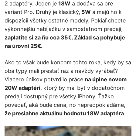
2 adaptéry. Jeden je
18W
a dodáva sa pre
variant Pro. Druhý je klasický,
5W
a majú ho k
dispozícii všetky ostatné modely. Pokiaľ chcete
výkonnejšiu nabíjačku v samostatnom predaji,
zaplatíte si za ňu cca 35€. Základ sa pohybuje
na úrovni 25€.
Ako to však bude koncom tohto roka, kedy by sa
oba typy mali prestať raz a navždy vyrábať?
Viacero únikov potvrdilo práce
na úplne novom
20W adaptéri
, ktorý by mal byť v dodatočnom
predaji dostupný pre všetky iPhony. Ťažko
povedať, aká bude cena, no nepredpokladáme,
že presiahne aktuálnu hodnotu 18W adaptéra
.