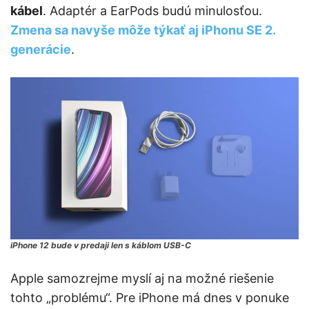
kábel
. Adaptér a EarPods budú minulosťou.
Zmena sa navyše môže týkať aj iPhonu SE 2.
generácie
.
iPhone 12 bude v predaji len s káblom USB-C
Apple samozrejme myslí aj na možné riešenie
tohto „problému“. Pre iPhone má dnes v ponuke