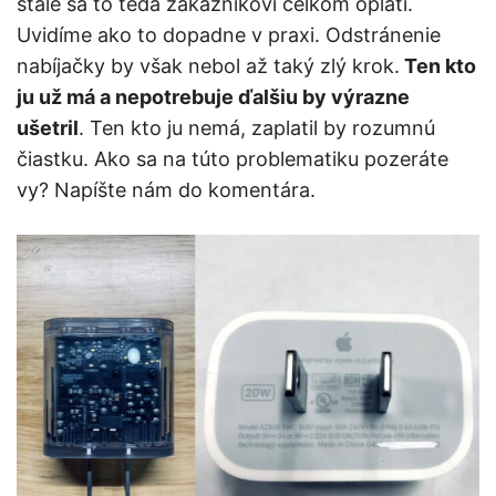
stále sa to teda zákazníkovi celkom oplatí.
Uvidíme ako to dopadne v praxi. Odstránenie
nabíjačky by však nebol až taký zlý krok.
Ten kto
ju už má a nepotrebuje ďalšiu by výrazne
ušetril
. Ten kto ju nemá, zaplatil by rozumnú
čiastku. Ako sa na túto problematiku pozeráte
vy? Napíšte nám do komentára.