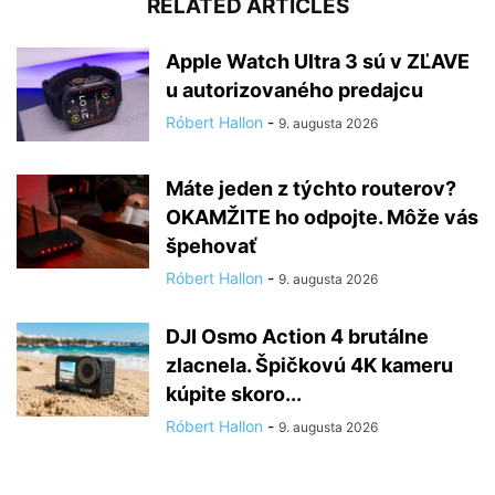
RELATED ARTICLES
Apple Watch Ultra 3 sú v ZĽAVE
u autorizovaného predajcu
Róbert Hallon
-
9. augusta 2026
Máte jeden z týchto routerov?
OKAMŽITE ho odpojte. Môže vás
špehovať
Róbert Hallon
-
9. augusta 2026
DJI Osmo Action 4 brutálne
zlacnela. Špičkovú 4K kameru
kúpite skoro...
Róbert Hallon
-
9. augusta 2026