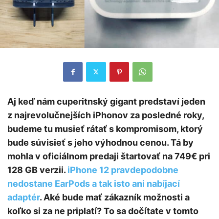
Aj keď nám cuperitnský gigant predstaví jeden
z najrevolučnejších iPhonov za posledné roky,
budeme tu musieť rátať s kompromisom, ktorý
bude súvisieť s jeho výhodnou cenou. Tá by
mohla v oficiálnom predaji štartovať na 749€ pri
128 GB verzii.
iPhone 12 pravdepodobne
nedostane EarPods a tak isto ani nabíjací
adaptér
. Aké bude mať zákazník možnosti a
koľko si za ne priplatí? To sa dočítate v tomto