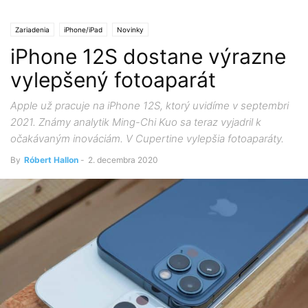
Zariadenia
iPhone/iPad
Novinky
iPhone 12S dostane výrazne
vylepšený fotoaparát
Apple už pracuje na iPhone 12S, ktorý uvidíme v septembri
2021. Známy analytik Ming-Chi Kuo sa teraz vyjadril k
očakávaným inováciám. V Cupertine vylepšia fotoaparáty.
By
Róbert Hallon
-
2. decembra 2020