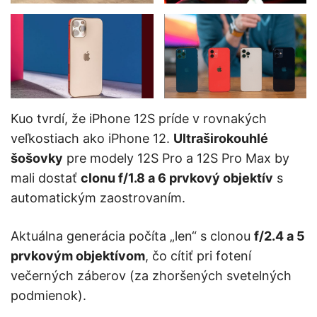
Kuo tvrdí, že iPhone 12S príde v rovnakých
veľkostiach ako iPhone 12.
Ultraširokouhlé
šošovky
pre modely 12S Pro a 12S Pro Max by
mali dostať
clonu f/1.8 a 6 prvkový objektív
s
automatickým zaostrovaním.
Aktuálna generácia počíta „len“ s clonou
f/2.4 a 5
prvkovým objektívom
, čo cítiť pri fotení
večerných záberov (za zhoršených svetelných
podmienok).