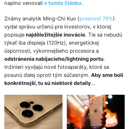
naplno venovali
v tomto článku
.
Známy analytik Ming-Chi Kuo (
presnosť 78%
)
vydal správu určenú pre investorov, v ktorej
popisuje
najdôležitejšie inovácie
. Tie sa nebudú
týkať iba displeja (120Hz), energetickej
úspornosti, výkonnejšieho procesora a
odstránenia nabíjacieho/lightning portu
.
Inžinieri vyvíjajú nové fotoaparáty, ktoré sa
posunú ďalej oproti tým súčasným.
Aby sme boli
konkrétnejší, tu sú niektoré detaily
…